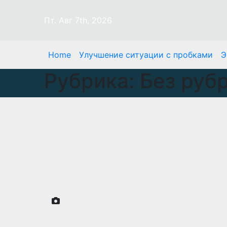
Перейти
к
Пт. Авг 7th, 2026
содержимому
Home
Улучшение ситуации с пробками
Э
Рубрика:
Без руб