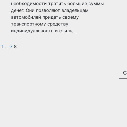
необходимости тратить большие суммы
денег. Они позволяют владельцам
автомобилей придать своему
транспортному средству
индивидуальность и стиль,…
Пагинация
1
…
7
8
записей
С