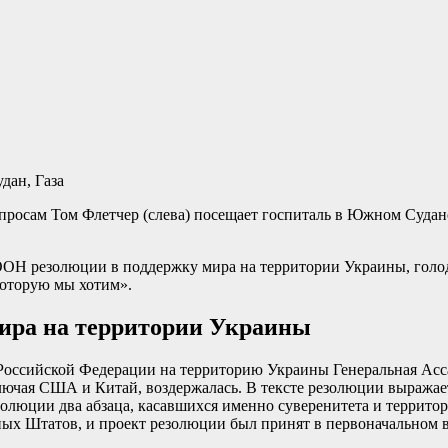
просам Том Флетчер (слева) посещает госпиталь в Южном Судан
ООН резолюции в поддержку мира на территории Украины, голо
торую мы хотим».
мира на территории Украины
Российской Федерации на территорию Украины Генеральная Ас
 включая США и Китай, воздержалась. В тексте резолюции выража
олюции два абзаца, касавшихся именно суверенитета и террито
ых Штатов, и проект резолюции был принят в первоначальном 