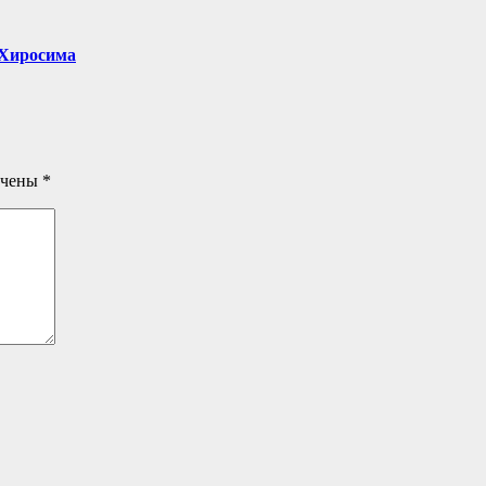
, Хиросима
ечены
*