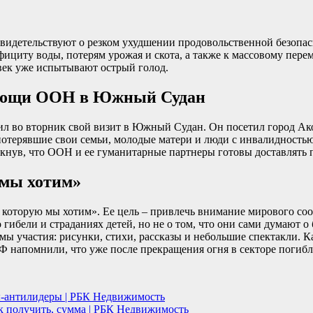
свидетельствуют о резком ухудшении продовольственной безопа
ефициту воды, потерям урожая и скота, а также к массовому пер
век уже испытывают острый голод.
омощи ООН в Южный Судан
во вторник свой визит в Южный Судан. Он посетил город Акобо
потерявшие свои семьи, молодые матери и люди с инвалидностью
нув, что ООН и ее гуманитарные партнеры готовы доставлять п
мы хотим»
орую мы хотим». Ее цель – привлечь внимание мирового сообще
о гибели и страданиях детей, но не о том, что они сами думают
рмы участия: рисунки, стихи, рассказы и небольшие спектакли. 
 напомнили, что уже после прекращения огня в секторе погибли
ны-антилидеры | РБК Недвижимость
к получить, сумма | РБК Недвижимость