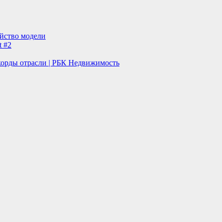
ейство модели
t #2
корды отрасли | РБК Недвижимость