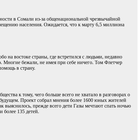
сности в Сомали из-за общенациональной чрезвычайной
емещению населения. Ожидается, что к марту 6,5 миллиона
 на востоке страны, где встретился с людьми, недавно
. Многие бежали, не имея при себе ничего. Том Флетчер
омощь в страну.
ства к тому, чего больше всего не хватало в разговорах о
 о будущем. Проект собрал мнения более 1600 юных жителей
Как выяснилось, прежде всего дети Газы мечтают спать ночью
 более 135 детей.