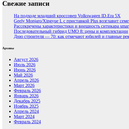
Свежие записи
На подходе младший кроссовер Volkswagen ID.Era 5X
Geely Monjaro/Xingyue L с приставкой Plus возглавит сем
Рассекречены характеристики и внешность ситикара smar
Последовательный гибрид UMO 8: цены и комплектации
Дню строителя — 70: как отмечают юбилей и главные ре
Архивы
Август 2026
Июль 2026
Июнь 2026
Май 2026
Апрель 2026
Март 2026
Февраль 2026
Январь 2026
Декабрь 2025
Ноябрь 2025
Апрель 2024
Март 2024
Февраль 2024