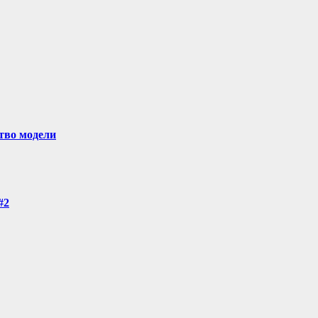
ство модели
#2