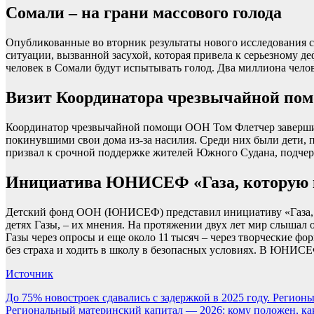
Сомали – на грани массового голода
Опубликованные во вторник результаты нового исследования 
ситуации, вызванной засухой, которая привела к серьезному д
человек в Сомали будут испытывать голод. Два миллиона чело
Визит Координатора чрезвычайной п
Координатор чрезвычайной помощи ООН Том Флетчер завершил 
покинувшими свои дома из‑за насилия. Среди них были дети, 
призвал к срочной поддержке жителей Южного Судана, подчерк
Инициатива ЮНИСЕФ «Газа, которую 
Детский фонд ООН (ЮНИСЕФ) представил инициативу «Газа, кот
детях Газы, – их мнения. На протяжении двух лет мир слышал 
Газы через опросы и еще около 11 тысяч – через творческие фо
без страха и ходить в школу в безопасных условиях. В ЮНИСЕФ
Источник
Навигация
До 75% новостроек сдавались с задержкой в 2025 году. Регио
Региональный материнский капитал — 2026: кому положен, ка