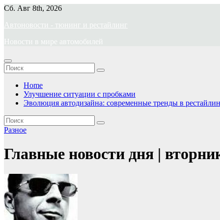
Перейти
Сб. Авг 8th, 2026
к
Автоновости - тюнинг и рестайлинг
содержимому
Новости в мире автомобилей
Home
Улучшение ситуации с пробками
Эволюция автодизайна: современные тренды в рестайлин
Разное
Главные новости дня | вторн