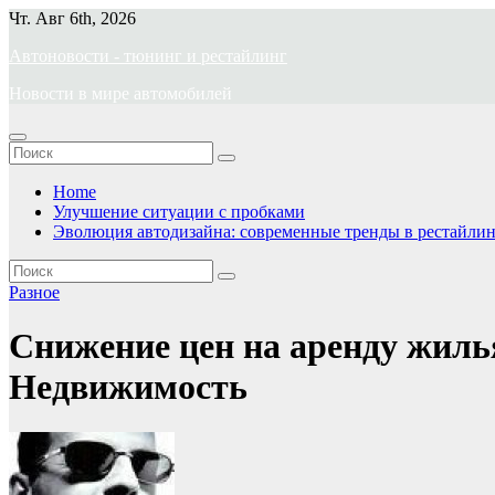
Перейти
Чт. Авг 6th, 2026
к
Автоновости - тюнинг и рестайлинг
содержимому
Новости в мире автомобилей
Home
Улучшение ситуации с пробками
Эволюция автодизайна: современные тренды в рестайлин
Разное
Снижение цен на аренду жилья
Недвижимость