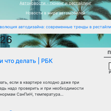
Автоновости - тюнинг и рестайлинг
Новости в мире автомобилей
волюция автодизайна: современные тренды в рестайли
026
П
и что делать | РБК
ать, если в квартире холодно даже при
редь надо проверить и при необходимости
По нормам СанПиН, температура…