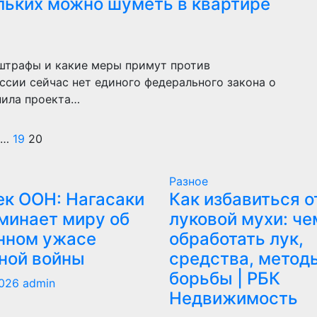
ольких можно шуметь в квартире
 штрафы и какие меры примут против
сии сейчас нет единого федерального закона о
нила проекта…
Пагинация
…
19
20
записей
Разное
ек ООН: Нагасаки
Как избавиться о
минает миру об
луковой мухи: че
нном ужасе
обработать лук,
ной войны
средства, метод
борьбы | РБК
2026
admin
Недвижимость