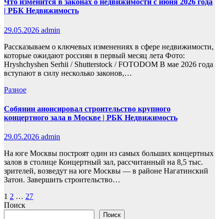
Что изменится в законах о недвижимости с июня 2026 года
| РБК Недвижимость
29.05.2026
admin
Рассказываем о ключевых изменениях в сфере недвижимости,
которые ожидают россиян в первый месяц лета Фото:
Hryshchyshen Serhii / Shutterstock / FOTODOM В мае 2026 года
вступают в силу несколько законов,…
Разное
Собянин анонсировал строительство крупного
концертного зала в Москве | РБК Недвижимость
29.05.2026
admin
На юге Москвы построят один из самых больших концертных
залов в столице Концертный зал, рассчитанный на 8,5 тыс.
зрителей, возведут на юге Москвы — в районе Нагатинский
Затон. Завершить строительство…
Пагинация
1
2
…
27
Поиск
записей
Поиск