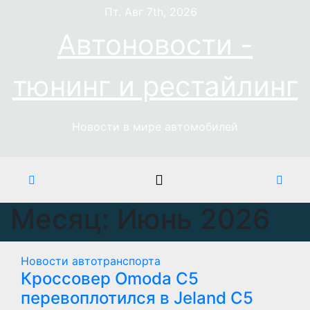
Перейти
Пт. Авг 7th, 2026
к
Автоновости -
содержимому
тюнинг и рестайлинг
Новости в мире автомобилей
Месяц:
Июнь 2026
Новости автотранспорта
Кроссовер Omoda C5
перевоплотился в Jeland C5