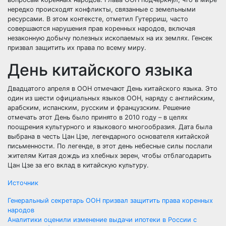
нередко происходят конфликты, связанные с земельными
ресурсами. В этом контексте, отметил Гутерриш, часто
совершаются нарушения прав коренных народов, включая
незаконную добычу полезных ископаемых на их землях. Генсек
призвал защитить их права по всему миру.
День китайского языка
Двадцатого апреля в ООН отмечают День китайского языка. Это
один из шести официальных языков ООН, наряду с английским,
арабским, испанским, русским и французским. Решение
отмечать этот День было принято в 2010 году – в целях
поощрения культурного и языкового многообразия. Дата была
выбрана в честь Цан Цзе, легендарного основателя китайской
письменности. По легенде, в этот день небесные силы послали
жителям Китая дождь из хлебных зерен, чтобы отблагодарить
Цан Цзе за его вклад в китайскую культуру.
Источник
Навигация
Генеральный секретарь ООН призвал защитить права коренных
народов
по
Аналитики оценили изменение выдачи ипотеки в России с