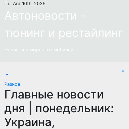
Перейти
Пн. Авг 10th, 2026
к
Автоновости -
содержимому
тюнинг и рестайлинг
Новости в мире автомобилей
Разное
Главные новости
дня | понедельник:
Украина,