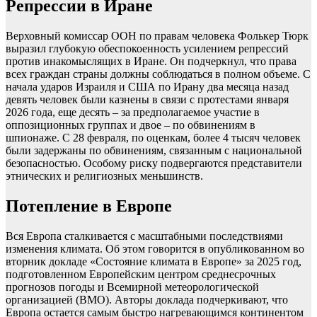
Репрессии в Иране
Верховный комиссар ООН по правам человека Фолькер Тюрк
выразил глубокую обеспокоенность усилением репрессий
против инакомыслящих в Иране. Он подчеркнул, что права
всех граждан страны должны соблюдаться в полном объеме. С
начала ударов Израиля и США по Ирану два месяца назад
девять человек были казнены в связи с протестами января
2026 года, еще десять – за предполагаемое участие в
оппозиционных группах и двое – по обвинениям в
шпионаже. С 28 февраля, по оценкам, более 4 тысяч человек
были задержаны по обвинениям, связанным с национальной
безопасностью. Особому риску подвергаются представители
этнических и религиозных меньшинств.
Потепление в Европе
Вся Европа сталкивается с масштабными последствиями
изменения климата. Об этом говорится в опубликованном во
вторник докладе «Состояние климата в Европе» за 2025 год,
подготовленном Европейским центром среднесрочных
прогнозов погоды и Всемирной метеорологической
организацией (ВМО). Авторы доклада подчеркивают, что
Европа остается самым быстро нагревающимся континентом