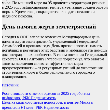
мира. По меньшей мере на 95 процентах территории региона
в 2025 году зафиксированы температуры выше среднегодовой
нормы. Кроме того, сокращаются площади снежного и
ледяного покрова.
День памяти жертв землетрясений
Сегодня в ООН впервые отмечают Международный день
памяти жертв землетрясений, учрежденный Генеральной
Ассамблеей в прошлом году. День призван почтить память
погибших в результате этих бедствий и мобилизовать помощь
для пострадавших сообществ. В своем послании Генеральный
секретарь ООН Антониу Гутерриш подчеркнул, что залогом
защиты населения являются эффективные меры
предосторожности – от регулярных учений до ужесточения
строительных норм и более рационального городского
планирования.
Источник
Навигация
Рост стоимости отделки офисов за 2025 год обогнал
инфляцию | РБК Недвижимость
по
Цена квадратного метра новостроек в центре Москвы
записям
превысила ₽1 млн | РБК Недвижимость