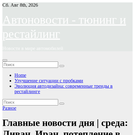
Перейти
Сб. Авг 8th, 2026
к
содержимому
Автоновости - тюнинг и
рестайлинг
Новости в мире автомобилей
Home
Улучшение ситуации с пробками
Эволюция автодизайна: современные тренды в
рестайлинге
Разное
Главные новости дня | среда:
Ливан, Иран, потепление в