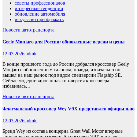
советы профессионалов
интересные тенденции
обновление автомобиля
искусство преображать
Новости автотранспорта
Geely Monjaro для России: обновленные версии и цены
12.03.2026
admin
В конце прошлого года до России добрался кроссовер Geely
Monjaro с обновленным салоном, правда, изначально он
вышел на наш рынок под видом спецверсии Flagship SE.
Сейчас модернизированная топ-версия кроссовера
избавилась…
Новости автотранспорта
Флагманский кроссовер Wey V9X представлен официально
12.03.2026
admin
Бренд Wey из состава концерна Great Wall Motor впервые
анонсировал полноразмерный кроссовер V9X в начале