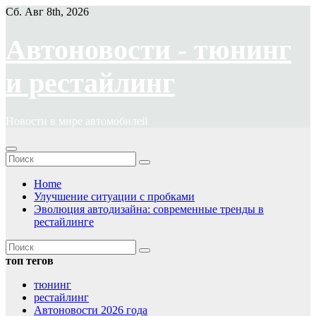
Перейти
Сб. Авг 8th, 2026
к
содержимому
Автоновости - тюнинг
и рестайлинг
Новости в мире автомобилей
Home
Улучшение ситуации с пробками
Эволюция автодизайна: современные тренды в
рестайлинге
топ тегов
тюнинг
рестайлинг
Автоновости 2026 года