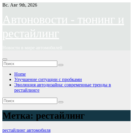
Перейти
Вс. Авг 9th, 2026
к
содержимому
Автоновости - тюнинг и
рестайлинг
Новости в мире автомобилей
Home
Улучшение ситуации с пробками
Эволюция автодизайна: современные тренды в
рестайлинге
Метка:
рестайлинг
рестайлинг автомобиля