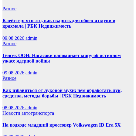
Разное
Клейстер: что это, как сварить для обоев из муки и
крахмала | РБК Недвижимость
09.08.2026
admin
Разное
Генсек ООН: Нагасаки напоминает миру об истинном
ужасе ядерной войны
09.08.2026
admin
Разное
Как избавиться от луковой мухи: чем обработать лук,
средства, методы борьбы | РБК Недвижимость
08.08.2026
admin
Новости автотранспорта
На подходе младший кроссовер Volkswagen ID.Era 5X