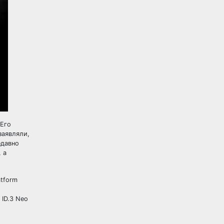
 Его
заявляли,
едавно
 а
atform
 ID.3 Neo