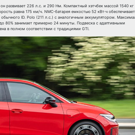
он развивает 226 л.с. и 290 Нм. Компактный хэтчбек массой 1540 кг
корость равна 175 км/ч. NMC-батарея емкостью 52 кВт⋅ч обеспечивае
 обычного ID. Polo (211 л.с.) с аналогичным аккумулятором. Максима
0 до 80% занимает примерно 24 минуты. Подвеска с адаптивными
ена в полном соответствии с традициями GTI.