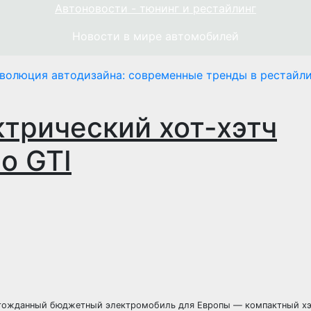
Автоновости - тюнинг и рестайлинг
Новости в мире автомобилей
волюция автодизайна: современные тренды в рестайли
трический хот-хэтч
lo GTI
лгожданный бюджетный электромобиль для Европы — компактный хэт