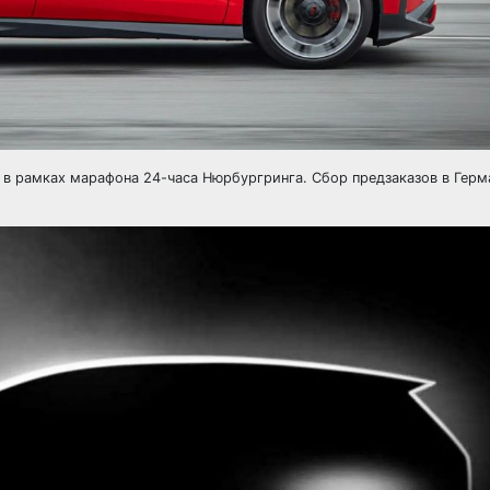
я в рамках марафона 24-часа Нюрбургринга. Сбор предзаказов в Гер