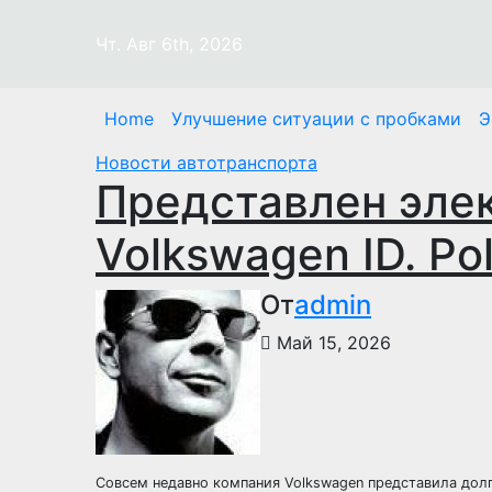
Перейти
к
Чт. Авг 6th, 2026
содержимому
Home
Улучшение ситуации с пробками
Э
Новости автотранспорта
Представлен элек
Volkswagen ID. Po
От
admin
Май 15, 2026
Совсем недавно компания Volkswagen представила до