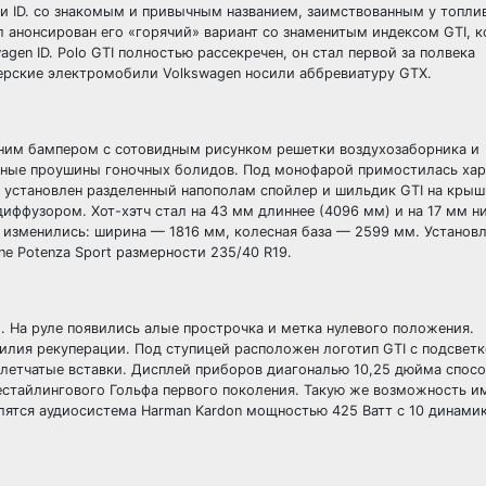
и ID. со знакомым и привычным названием, заимствованным у топли
 анонсирован его «горячий» вариант со знаменитым индексом GTI, 
agen ID. Polo GTI полностью рассекречен, он стал первой за полвека
верские электромобили Volkswagen носили аббревиатуру GTX.
редним бампером с сотовидным рисунком решетки воздухозаборника и
ные проушины гоночных болидов. Под монофарой примостилась хар
е установлен разделенный напополам спойлер и шильдик GTI на крыш
ффузором. Хот-хэтч стал на 43 мм длиннее (4096 мм) и на 17 мм н
 изменились: ширина — 1816 мм, колесная база — 2599 мм. Установ
e Potenza Sport размерности 235/40 R19.
. На руле появились алые прострочка и метка нулевого положения.
лия рекуперации. Под ступицей расположен логотип GTI с подсветк
клетчатые вставки. Дисплей приборов диагональю 10,25 дюйма спос
стайлингового Гольфа первого поколения. Такую же возможность им
ятся аудиосистема Harman Kardon мощностью 425 Ватт с 10 динами