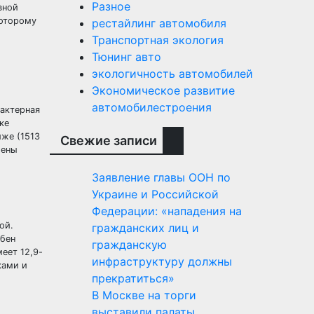
Разное
вной
которому
рестайлинг автомобиля
Транспортная экология
Тюнинг авто
экологичность автомобилей
Экономическое развитие
автомобилестроения
актерная
ке
иже (1513
Свежие записи
лены
Заявление главы ООН по
Украине и Российской
Федерации: «нападения на
ой.
гражданских лиц и
обен
гражданскую
еет 12,9-
инфраструктуру должны
ками и
прекратиться»
В Москве на торги
выставили палаты