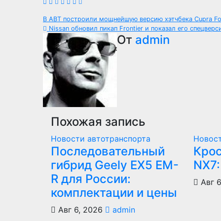
Навигация
В ABT построили мощнейшую версию хэтчбека Cupra F
Nissan обновил пикап Frontier и показал его спецвер
по
От
admin
записям
Похожая запись
Новости автотранспорта
Новост
Последовательный
Крос
гибрид Geely EX5 EM-
NX7:
R для России:
Авг 6
комплектации и цены
Авг 6, 2026
admin