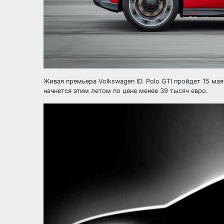
Живая премьера Volkswagen ID. Polo GTI пройдет 15 ма
начнется этим летом по цене менее 39 тысяч евро.