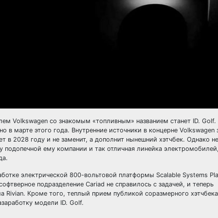
м Volkswagen со знакомым «топливным» названием станет ID. Golf.
 в марте этого года. Внутренние источники в концерне Volkswagen 
т в 2028 году и не заменит, а дополнит нынешний хэтчбек. Однако н
у подопечной ему компании и так отличная линейка электромобилей,
да.
аботке электрической 800-вольтовой платформы Scalable Systems Pl
софтверное подразделение Cariad не справилось с задачей, и теперь
 Rivian. Кроме того, теплый прием публикой соразмерного хэтчбека
аработку модели ID. Golf.