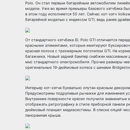
Polo. Он стал первым батарейным автомобилем линейк
модели. Уже во время премьеры базового хэтчбека был
в этом году исполняется 50 лет. Сейчас хот-хэтч Volksw
батарейной моделью с индексом GTI, ведь ранее драй
От стандартного хэтчбека ID. Polo GTI отличается пе
красными элементами, которые имитируют буксировоч
красная полоса с трехмерным логотипом GTI. На корм
багажника. Новый задний бампер снабжен массивным ди
мм) стандартного электромобиля. Прочие размеры нее
оригинальные 19-дюймовые колеса с шинами Bridgeston
Интерьер хот-хэтча буквально опутан красным декором
Предусмотрены подрулевые рычажки для изменения уси
Внутренние поверхности кресел получили знаменитые 
отображать ретрографику в стиле приборной панели ре
дюймовый планшет медиасистемы. В списке опций числ
панорамная крыша.