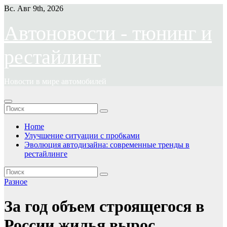
Перейти
Вс. Авг 9th, 2026
к
содержимому
Автоновости - тюнинг и
рестайлинг
Новости в мире автомобилей
Home
Улучшение ситуации с пробками
Эволюция автодизайна: современные тренды в
рестайлинге
Разное
За год объем строящегося в
России жилья вырос