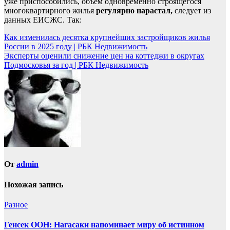
уже приспособились, объем одновременно строящегося
многоквартирного жилья
регулярно нарастал,
следует из
данных ЕИСЖС. Так:
Навигация
Как изменилась десятка крупнейших застройщиков жилья
России в 2025 году | РБК Недвижимость
по
Эксперты оценили снижение цен на коттеджи в округах
записям
Подмосковья за год | РБК Недвижимость
От
admin
Похожая запись
Разное
Генсек ООН: Нагасаки напоминает миру об истинном