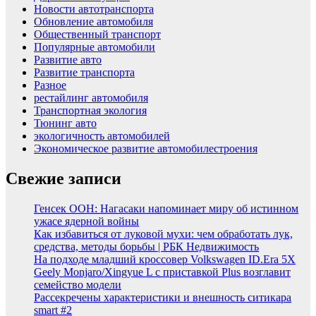
Новости автотранспорта
Обновление автомобиля
Общественный транспорт
Популярные автомобили
Развитие авто
Развитие транспорта
Разное
рестайлинг автомобиля
Транспортная экология
Тюнинг авто
экологичность автомобилей
Экономическое развитие автомобилестроения
Свежие записи
Генсек ООН: Нагасаки напоминает миру об истинном
ужасе ядерной войны
Как избавиться от луковой мухи: чем обработать лук,
средства, методы борьбы | РБК Недвижимость
На подходе младший кроссовер Volkswagen ID.Era 5X
Geely Monjaro/Xingyue L с приставкой Plus возглавит
семейство модели
Рассекречены характеристики и внешность ситикара
smart #2