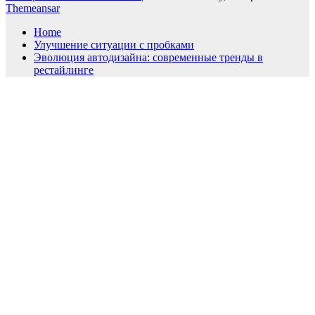
Themeansar
Home
Улучшение ситуации с пробками
Эволюция автодизайна: современные тренды в
рестайлинге