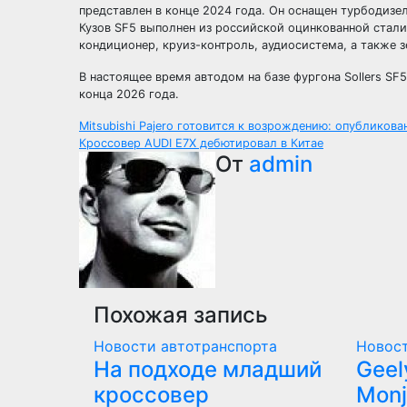
представлен в конце 2024 года. Он оснащен турбодизел
Кузов SF5 выполнен из российской оцинкованной стали,
кондиционер, круиз-контроль, аудиосистема, а также 
В настоящее время автодом на базе фургона Sollers S
конца 2026 года.
Навигация
Mitsubishi Pajero готовится к возрождению: опубликов
Кроссовер AUDI E7X дебютировал в Китае
по
От
admin
записям
Похожая запись
Новости автотранспорта
Новост
На подходе младший
Geel
кроссовер
Monj