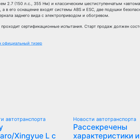
ем 2.7 (150 л.с., 355 Нм) и классическим шестиступенчатым «автом
 а в его оснащение входят системы АBS и ESC, две подушки безопас
зеркала заднего вида с электроприводом и обогревом.
F5 проходит сертификационные испытания. Старт продаж должен сост
ан официальный тизер
и автотранспорта
Новости автотранспорта
y
Рассекречены
aro/Xingyue L с
характеристики и