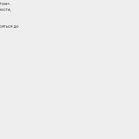
атом».
ности,
ояться до