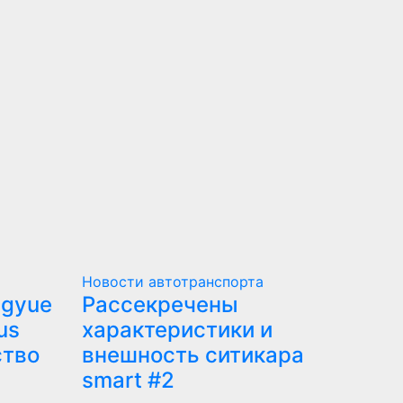
Новости автотранспорта
ngyue
Рассекречены
us
характеристики и
ство
внешность ситикара
smart #2