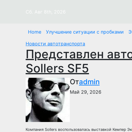
Перейти
к
Сб. Авг 8th, 2026
содержимому
Home
Улучшение ситуации с пробками
Э
Новости автотранспорта
Представлен авто
Sollers SF5
От
admin
Май 29, 2026
Компания Sollers воспользовалась выставкой Кемпер Э