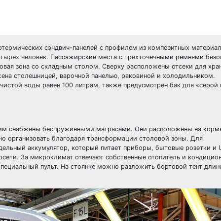
отермических сэндвич-панелей с профилем из композитных материал
етырех человек. Пассажирские места с трехточечными ремнями безо
овая зона со складным столом. Сверху расположены отсеки для хра
жена столешницей, варочной панелью, раковиной и холодильником.
 чистой воды равен 100 литрам, также предусмотрен бак для «серой
 мм снабжены беспружинными матрасами. Они расположены на корме
но организовать благодаря трансформации столовой зоны. Для
ельный аккумулятор, который питает приборы, бытовые розетки и 
осети. За микроклимат отвечают собственные отопитель и кондицио
пециальный пульт. На стоянке можно разложить бортовой тент длин