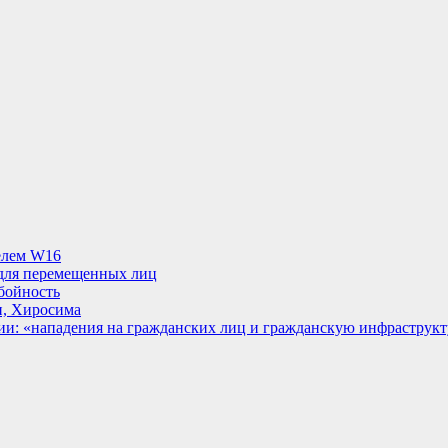
телем W16
 для перемещенных лиц
обойность
ан, Хиросима
ии: «нападения на гражданских лиц и гражданскую инфраструкт