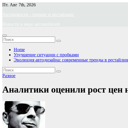
Перейти
Пт. Авг 7th, 2026
к
Автоновости - тюнинг и рестайлинг
содержимому
Новости в мире автомобилей
Home
Улучшение ситуации с пробками
Эволюция автодизайна: современные тренды в рестайлин
Разное
Аналитики оценили рост цен н