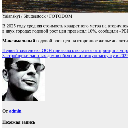
Yalanskyi / Shutterstock / FOTODOM
В 2025 году средняя стоимость квадратного метра на вторичн
в двух городах годовой рост цен превысил 10%, сообщили «Р
Максимальный
годовой рост цен на вторичное жилье аналити
Навигация
Первый замгенсека ООН призвала отказаться от принципа «пр
Застройщики частных домов объяснили низкую загрузку в 202
по
записям
От
admin
Похожая запись