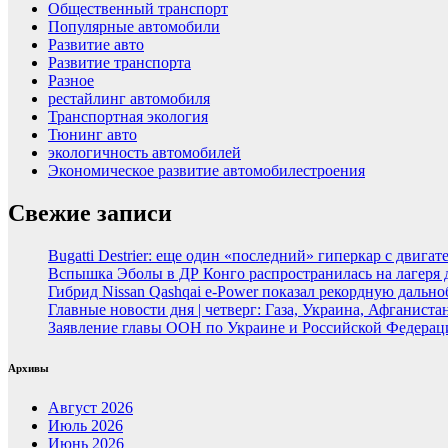
Общественный транспорт
Популярные автомобили
Развитие авто
Развитие транспорта
Разное
рестайлинг автомобиля
Транспортная экология
Тюнинг авто
экологичность автомобилей
Экономическое развитие автомобилестроения
Свежие записи
Bugatti Destrier: еще один «последний» гиперкар с двига
Вспышка Эболы в ДР Конго распространилась на лагеря
Гибрид Nissan Qashqai e-Power показал рекордную дальн
Главные новости дня | четверг: Газа, Украина, Афганист
Заявление главы ООН по Украине и Российской Федерац
Архивы
Август 2026
Июль 2026
Июнь 2026