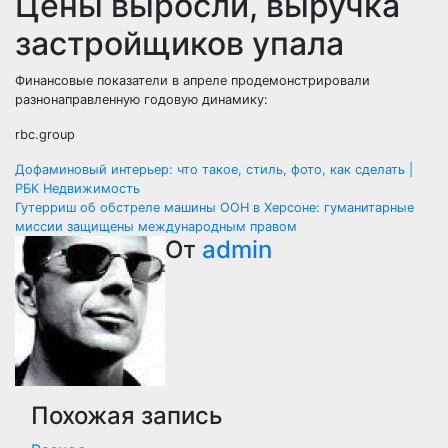
Цены выросли, выручка
застройщиков упала
Финансовые показатели в апреле продемонстрировали
разнонаправленную годовую динамику:
rbc.group
Навигация
Дофаминовый интерьер: что такое, стиль, фото, как сделать |
РБК Недвижимость
по
Гутерриш об обстреле машины ООН в Херсоне: гуманитарные
миссии защищены международным правом
записям
От
admin
Похожая запись