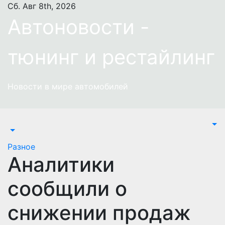
Перейти
Сб. Авг 8th, 2026
к
Автоновости -
содержимому
тюнинг и рестайлинг
Новости в мире автомобилей
Разное
Аналитики
сообщили о
снижении продаж