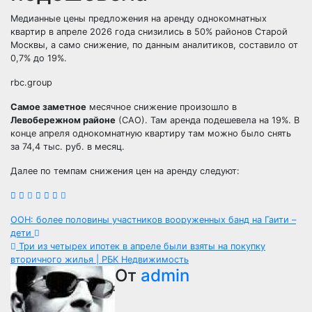
Медианные цены предложения на аренду однокомнатных
квартир в апреле 2026 года снизились в 50% районов Старой
Москвы, а само снижение, по данным аналитиков, составило от
0,7% до 19%.
rbc.group
Самое заметное
месячное снижение произошло в
Левобережном районе
(САО). Там аренда подешевела на 19%. В
конце апреля однокомнатную квартиру там можно было снять
за 74,4 тыс. руб. в месяц.
Далее по темпам снижения цен на аренду следуют:
Навигация
ООН: более половины участников вооруженных банд на Гаити –
дети
по
Три из четырех ипотек в апреле были взяты на покупку
вторичного жилья | РБК Недвижимость
записям
От
admin