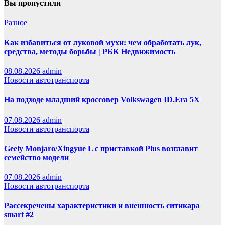
Вы пропустили
Разное
Как избавиться от луковой мухи: чем обработать лук,
средства, методы борьбы | РБК Недвижимость
08.08.2026
admin
Новости автотранспорта
На подходе младший кроссовер Volkswagen ID.Era 5X
07.08.2026
admin
Новости автотранспорта
Geely Monjaro/Xingyue L с приставкой Plus возглавит
семейство модели
07.08.2026
admin
Новости автотранспорта
Рассекречены характеристики и внешность ситикара
smart #2