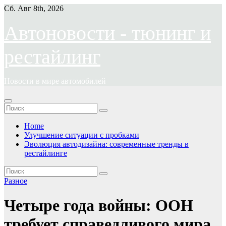
Перейти
Сб. Авг 8th, 2026
к
содержимому
Автоновости - тюнинг и
рестайлинг
Новости в мире автомобилей
Home
Улучшение ситуации с пробками
Эволюция автодизайна: современные тренды в
рестайлинге
Разное
Четыре года войны: ООН
требует справедливого мира