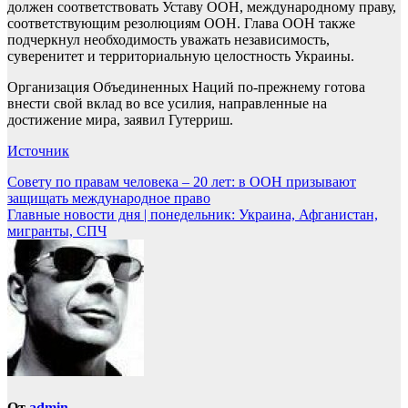
должен соответствовать Уставу ООН, международному праву,
соответствующим резолюциям ООН. Глава ООН также
подчеркнул необходимость уважать независимость,
суверенитет и территориальную целостность Украины.
Организация Объединенных Наций по-прежнему готова
внести свой вклад во все усилия, направленные на
достижение мира, заявил Гутерриш.
Источник
Навигация
Совету по правам человека – 20 лет: в ООН призывают
защищать международное право
по
Главные новости дня | понедельник: Украина, Афганистан,
записям
мигранты, СПЧ
От
admin