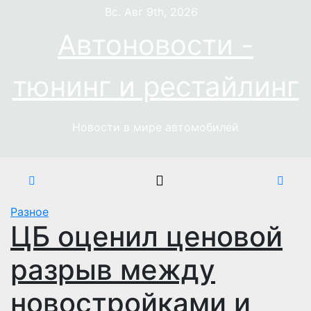
Перейти
Вс. Авг 9th, 2026
к
Автоновости -
содержимому
тюнинг и рестайлинг
Новости в мире автомобилей
Разное
ЦБ оценил ценовой
разрыв между
новостройками и