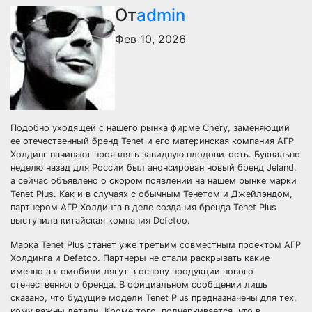
От
admin
Фев 10, 2026
Подобно уходящей с нашего рынка фирме Chery, заменяющий
ее отечественный бренд Tenet и его материнская компания АГР
Холдинг начинают проявлять завидную плодовитость. Буквально
неделю назад для России был анонсирован новый бренд Jeland,
а сейчас объявлено о скором появлении на нашем рынке марки
Tenet Plus. Как и в случаях с обычным Тенетом и Джейлэндом,
партнером АГР Холдинга в деле создания бренда Tenet Plus
выступила китайская компания Defetoo.
Марка Tenet Plus станет уже третьим совместным проектом АГР
Холдинга и Defetoo. Партнеры не стали раскрывать какие
именно автомобили лягут в основу продукции нового
отечественного бренда. В официальном сообщении лишь
сказано, что будущие модели Tenet Plus предназначены для тех,
кому важны детали. Кроме того, подчеркивается, что в