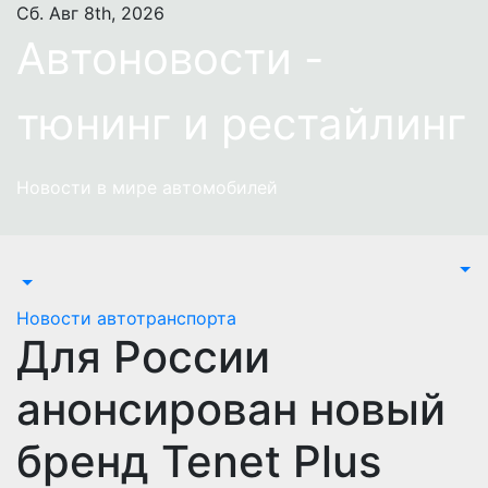
Перейти
Сб. Авг 8th, 2026
к
Автоновости -
содержимому
тюнинг и рестайлинг
Новости в мире автомобилей
Новости автотранспорта
Для России
анонсирован новый
бренд Tenet Plus