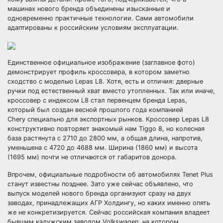
машинах нового бренда объединены изысканные и
одновременно практичные технологии. Сами автомобили
адаптированы к российским условиям эксплуатации.
Единственное официальное изображение (заглавное фото)
демонстрирует профиль кроссовера, в котором заметно
сходство с моделью Lepas L8. Хотя, есть и отличия: дверные
ручки под естественный хват вместо утопленных. Так или иначе,
кроссовер с индексом L8 стал первенцем бренда Lepas,
который был создан весной прошлого года компанией
Chery специально для экспортных рынков. Кроссовер Lepas L8
конструктивно повторяет знакомый нам Tiggo 8, но колесная
база растянута с 2710 до 2800 мм, а общая длина, напротив,
уменьшена с 4720 до 4688 мм. Ширина (1860 мм) и высота
(1695 мм) почти не отличаются от габаритов донора.
Впрочем, официальные подробности об автомобилях Tenet Plus
станут известны позднее. Зато уже сейчас объявлено, что
выпуск моделей нового бренда организуют сразу на двух
заводах, принадлежащих АГР Холдингу, но каких именно опять
же не конкретизируется. Сейчас российская компания владеет
бывшим калужским заводом Volkswagen, на котором