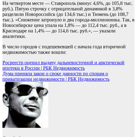
На четвертом месте — Ставрополь (минус 4,6%, до 105,8 тыс.
руб.). Пятую строчку с отрицательной динамикой в 3,8%
разделили Новороссийск (до 134,6 тыс.) и Тюмень (до 108,7
тыс.). «Снижение затронуло и два города-миллионника. Так, в
Новосибирске цена упала на 1,8% — до 112,4 тыс. руб., а в
Краснодаре на 1,4% — до 114,6 тыс. руб.», — указали
аналитики.
В число городов с подешевевшей с начала года вторичной
недвижимостью также вошли:
Навигация
Росреестр оценил выдачу дальневосточной и арктической
ипотеки в России | РБК Недвижимость
по
Дума приняла закон о сроке давности по спорам о
записям
приватизации недвижимости | РБК Недвижимость