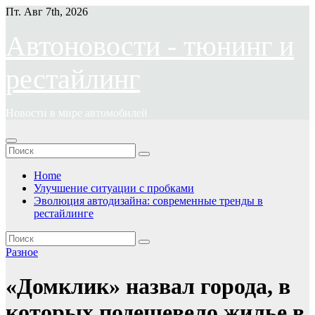
Перейти
Пт. Авг 7th, 2026
к
содержимому
Автоновости - тюнинг и
рестайлинг
Новости в мире автомобилей
Home
Улучшение ситуации с пробками
Эволюция автодизайна: современные тренды в
рестайлинге
Разное
«Домклик» назвал города, в
которых подешевело жилье в