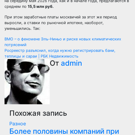
на середину мая 2026 года, как и в начале года, предлагаются в
среднем по
15,5 млн руб.
При этом заработные платы москвичей за этот же период
выросли, а ставки по рыночной ипотеке, наоборот,
уменьшились. Так:
Навигация
ВМО – о феномене Эль-Ниньо и риске новых климатических
потрясений
по
Росреестр разъяснил, когда нужно регистрировать бани,
теплицы и сараи | РБК Недвижимость
записям
От
admin
Похожая запись
Разное
Более половины компаний при