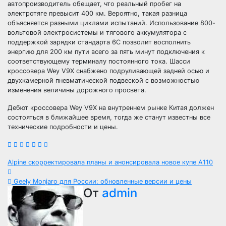
автопроизводитель обещает, что реальный пробег на
электротяге превысит 400 км. Вероятно, такая разница
объясняется разными циклами испытаний. Использование 800-
вольтовой электросистемы и тягового аккумулятора с
поддержкой зарядки стандарта 6C позволит восполнить
энергию для 200 км пути всего за пять минут подключения к
соответствующему терминалу постоянного тока. Шасси
кроссовера Wey V9X снабжено подруливающей задней осью и
двухкамерной пневматической подвеской с возможностью
изменения величины дорожного просвета.
Дебют кроссовера Wey V9X на внутреннем рынке Китая должен
состояться в ближайшее время, тогда же станут известны все
технические подробности и цены.
Навигация
Alpine скорректировала планы и анонсировала новое купе A110
по
Geely Monjaro для России: обновленные версии и цены
От
admin
записям