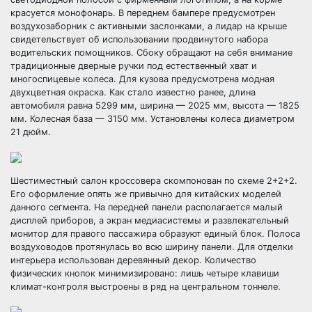
красуется монофонарь. В переднем бампере предусмотрен
воздухозаборник с активными заслонками, а лидар на крыше
свидетельствует об использовании продвинутого набора
водительских помощников. Сбоку обращают на себя внимание
традиционные дверные ручки под естественный хват и
многоспицевые колеса. Для кузова предусмотрена модная
двухцветная окраска. Как стало известно ранее, длина
автомобиля равна 5299 мм, ширина — 2025 мм, высота — 1825
мм. Колесная база — 3150 мм. Установлены колеса диаметром
21 дюйм.
Шестиместный салон кроссовера скомпонован по схеме 2+2+2.
Его оформление опять же привычно для китайских моделей
данного сегмента. На передней панели располагается малый
дисплей приборов, а экран медиасистемы и развлекательный
монитор для правого пассажира образуют единый блок. Полоса
воздуховодов протянулась во всю ширину панели. Для отделки
интерьера использован деревянный декор. Количество
физических кнопок минимизировано: лишь четыре клавиши
климат-контроля выстроены в ряд на центральном тоннеле.