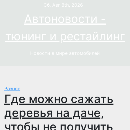
Перейти
Сб. Авг 8th, 2026
к
Автоновости -
содержимому
тюнинг и рестайлинг
Новости в мире автомобилей
Разное
Где можно сажать
деревья на даче,
чтобы не получить