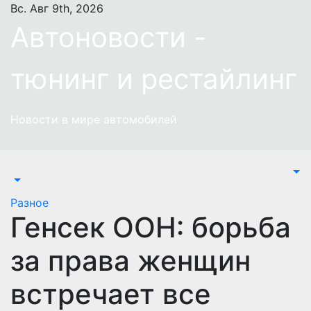
Перейти
Вс. Авг 9th, 2026
к
Автоновости -
содержимому
тюнинг и рестайлинг
Новости в мире автомобилей
Разное
Генсек ООН: борьба
за права женщин
встречает все