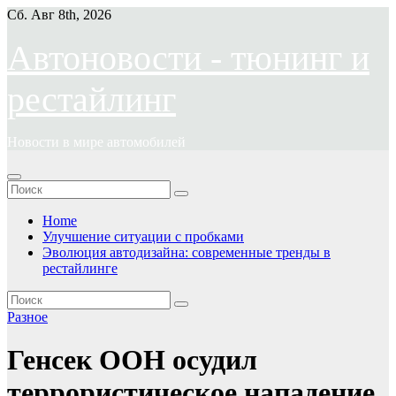
Перейти
Сб. Авг 8th, 2026
к
содержимому
Автоновости - тюнинг и
рестайлинг
Новости в мире автомобилей
Home
Улучшение ситуации с пробками
Эволюция автодизайна: современные тренды в
рестайлинге
Разное
Генсек ООН осудил
террористическое нападение