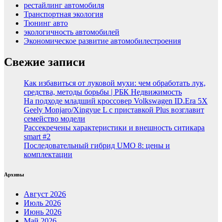
рестайлинг автомобиля
Транспортная экология
Тюнинг авто
экологичность автомобилей
Экономическое развитие автомобилестроения
Свежие записи
Как избавиться от луковой мухи: чем обработать лук,
средства, методы борьбы | РБК Недвижимость
На подходе младший кроссовер Volkswagen ID.Era 5X
Geely Monjaro/Xingyue L с приставкой Plus возглавит
семейство модели
Рассекречены характеристики и внешность ситикара
smart #2
Последовательный гибрид UMO 8: цены и
комплектации
Архивы
Август 2026
Июль 2026
Июнь 2026
Май 2026