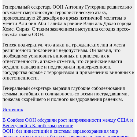
Генеральный секретарь ООН Антониу Гутерриш решительно
осуждает смертоносную террористическую атаку,
произошедшую 26 декабря во время пятничной молитвы в
мечети Али бин Аби Талиба в районе Вади аль-Дахаб города
Хомс, Сирия. С таким заявлением выступила сегодня пресс-
служба главы ООН.
Генсек подчеркнул, что атаки на гражданских лиц и места
религиозного поклонения недопустимы. Он заявил, что
необходимо установить виновных и привлечь их к
ответственности, а также отметил, что сирийские власти
осудили нападение и подтвердили приверженность
государства борьбе с терроризмом и привлечению виновных к
ответственности.
Генеральный секретарь выразил глубокие соболезнования
семьям погибших и солидарность со всеми пострадавшими,
пожелав скорейшего и полного выздоровления раненым.
Источник
Навигация
В Совбезе ООН обсудили рост напряженности между США и
Венесуэлой в Карибском регионе
по
ООН: без инвестиций в системы здравоохранения мир
рискует столкнуться с более разрушительными пандемиями