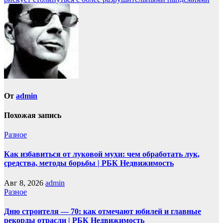
записям
От
admin
Похожая запись
Разное
Как избавиться от луковой мухи: чем обработать лук,
средства, методы борьбы | РБК Недвижимость
Авг 8, 2026
admin
Разное
Дню строителя — 70: как отмечают юбилей и главные
рекорды отрасли | РБК Недвижимость