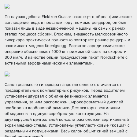
По случаю дебюта Elektron Quasar наконец-то обрел физическое
воплощение, ведь в прошлом году, помимо рендеров, он был
показан лишь в виде незаконченной машины на самых ранних
этапах процесса сборки. Впрочем, внешность мелкосерийного
гиперкара практически полностью повторяет ранние рендеры и
напоминает модели Koenigsegg. Развитое аэродинамическое
оперение обеспечивает 1000 кг прижимной силы на скорости
300 км/ч. В качестве опции предусмотрен пакет Nordschleife с
активными аэродинамическими элементами.
Салон реального гиперкара напротив сильно отличается от
предварительных компьютерных рисунков. Перед водителем
установлен штурвал с обилие физических элементов
управления, за ним расположен широкоформатный дисплей
приборов в карбоновой рамочке. Дефлекторы вентиляции
объединены в единую серебристую конструкцию. На
двухъярусной центральной консоли расположен вертикальный
экран медиасистемы. Установлены углепластиковые «ковши» с
раздельными подушечками. Весь салон обшит синей замшей с
белой прострочкой.