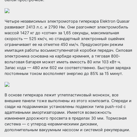
Четыре независимых электромотора гиперкара Elektron Quasar
развивают 2413 л.с. и 2790 Нм. Они разгоняют электромобиль
массой 1427 кг до «сотни» за 1,65 секунды, максимальная
скорость — 525 км/ч, но стандартный электронный ошейник
ограничивает ее на отметке 450 км/ч. Предусмотрен режим
имитация работы восьмиступенчатой коробки передач. Силовая
электроника основана на карбиде кремния, а тяговая 800-
вольтовая батарея может иметь емкость 80 или 103 кВт·ч.
Запас хода — 480 или 602 км соответственно. Быстрая зарядка
постоянным током восполняет энергию до 85% за 15 минут.
В основе гиперкара лежит углепластиковый монокок, все
внешние панели тоже выполнены из этого композита. Спереди и
сзади на подрамниках установлены подвески типа push-rod с
адаптивными амортизаторами. Имеется возможность
изменения дорожного просвета в пределах 30 мм. Тормозная
система — с углерод-керамическими дисками,
дополнительным вакуумным насосом и системой рекуперации.