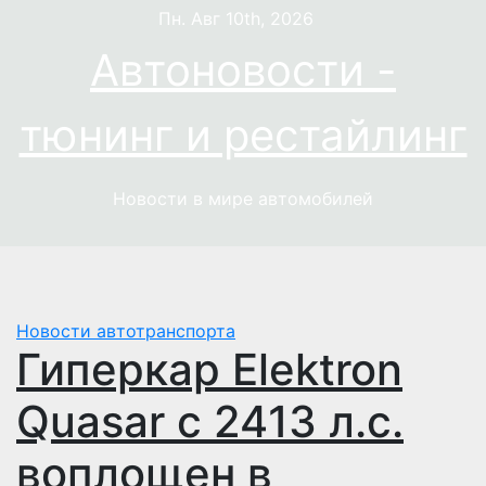
Перейти
Пн. Авг 10th, 2026
к
Автоновости -
содержимому
тюнинг и рестайлинг
Новости в мире автомобилей
Новости автотранспорта
Гиперкар Elektron
Quasar c 2413 л.с.
воплощен в