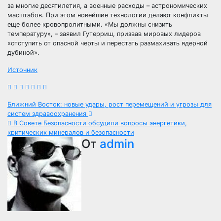
за многие десятилетия, а военные расходы – астрономических
масштабов. При этом новейшие технологии делают конфликты
еще более кровопролитными. «Мы должны снизить
температуру», – заявил Гутерриш, призвав мировых лидеров
«отступить от опасной черты и перестать размахивать ядерной
дубиной».
Источник
Навигация
Ближний Восток: новые удары, рост перемещений и угрозы для
систем здравоохранения
по
В Совете Безопасности обсудили вопросы энергетики,
критических минералов и безопасности
записям
От
admin