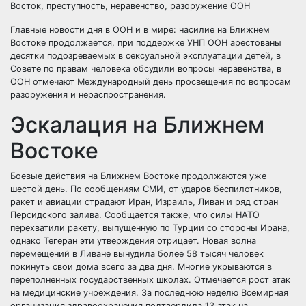
Восток, преступность, неравенство, разоружение ООН
Главные новости дня в ООН и в мире: насилие на Ближнем
Востоке продолжается, при поддержке УНП ООН арестованы
десятки подозреваемых в сексуальной эксплуатации детей, в
Совете по правам человека обсудили вопросы неравенства, в
ООН отмечают Международный день просвещения по вопросам
разоружения и нераспространения.
Эскалация на Ближнем
Востоке
Боевые действия на Ближнем Востоке продолжаются уже
шестой день. По сообщениям СМИ, от ударов беспилотников,
ракет и авиации страдают Иран, Израиль, Ливан и ряд стран
Персидского залива. Сообщается также, что силы НАТО
перехватили ракету, выпущенную по Турции со стороны Ирана,
однако Тегеран эти утверждения отрицает. Новая волна
перемещений в Ливане вынудила более 58 тысяч человек
покинуть свои дома всего за два дня. Многие укрываются в
переполненных государственных школах. Отмечается рост атак
на медицинские учреждения. За последнюю неделю Всемирная
организация здравоохранения подтвердила 13 атак на