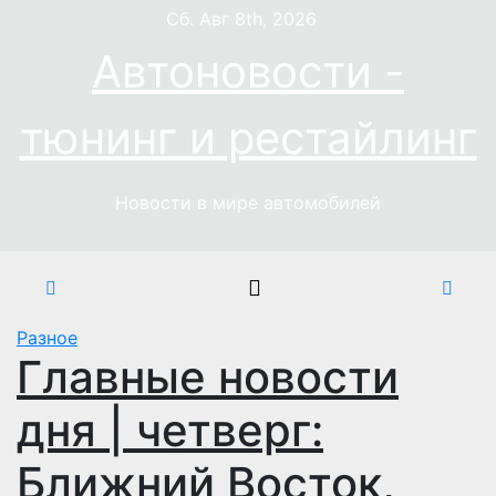
Перейти
Сб. Авг 8th, 2026
к
Автоновости -
содержимому
тюнинг и рестайлинг
Новости в мире автомобилей
Разное
Главные новости
дня | четверг:
Ближний Восток,