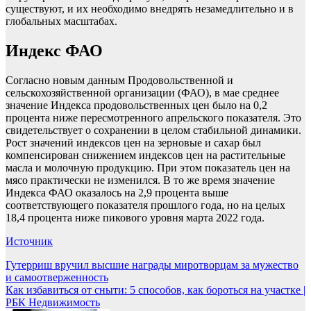
существуют, и их необходимо внедрять незамедлительно и в
глобальных масштабах.
Индекс ФАО
Согласно новым данным Продовольственной и
сельскохозяйственной организации (ФАО), в мае среднее
значение Индекса продовольственных цен было на 0,2
процента ниже пересмотренного апрельского показателя. Это
свидетельствует о сохранении в целом стабильной динамики.
Рост значений индексов цен на зерновые и сахар был
компенсирован снижением индексов цен на растительные
масла и молочную продукцию. При этом показатель цен на
мясо практически не изменился. В то же время значение
Индекса ФАО оказалось на 2,9 процента выше
соответствующего показателя прошлого года, но на целых
18,4 процента ниже пикового уровня марта 2022 года.
Источник
Навигация
Гутерриш вручил высшие награды миротворцам за мужество
и самоотверженность
по
Как избавиться от сныти: 5 способов, как бороться на участке |
записям
РБК Недвижимость