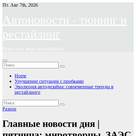
Перейти
Пт. Авг 7th, 2026
к
содержимому
Автоновости - тюнинг и
рестайлинг
Новости в мире автомобилей
Home
Улучшение ситуации с пробками
Эволюция автодизайна: современные тренды в
рестайлинге
Разное
Главные новости дня |
пятница: миротворцы, ЗАЭС,