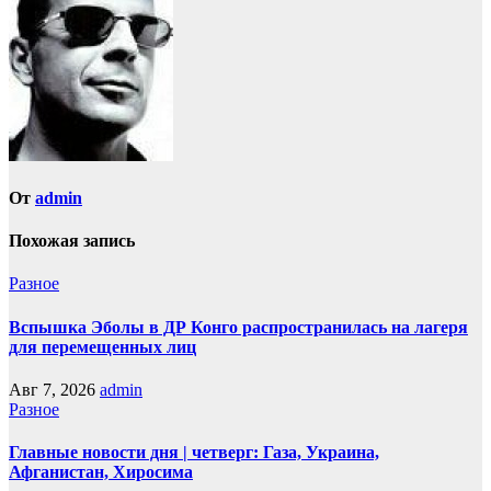
От
admin
Похожая запись
Разное
Вспышка Эболы в ДР Конго распространилась на лагеря
для перемещенных лиц
Авг 7, 2026
admin
Разное
Главные новости дня | четверг: Газа, Украина,
Афганистан, Хиросима