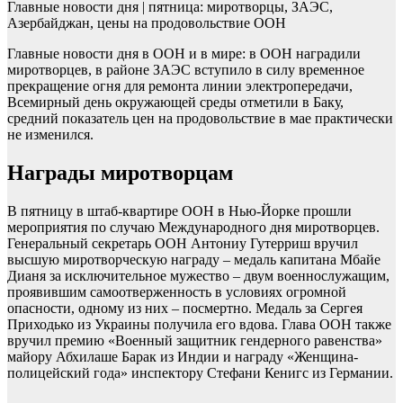
Главные новости дня | пятница: миротворцы, ЗАЭС,
Азербайджан, цены на продовольствие ООН
Главные новости дня в ООН и в мире: в ООН наградили
миротворцев, в районе ЗАЭС вступило в силу временное
прекращение огня для ремонта линии электропередачи,
Всемирный день окружающей среды отметили в Баку,
средний показатель цен на продовольствие в мае практически
не изменился.
Награды миротворцам
В пятницу в штаб-квартире ООН в Нью-Йорке прошли
мероприятия по случаю Международного дня миротворцев.
Генеральный секретарь ООН Антониу Гутерриш вручил
высшую миротворческую награду – медаль капитана Мбайе
Дианя за исключительное мужество – двум военнослужащим,
проявившим самоотверженность в условиях огромной
опасности, одному из них – посмертно. Медаль за Сергея
Приходько из Украины получила его вдова. Глава ООН также
вручил премию «Военный защитник гендерного равенства»
майору Абхилаше
Барак из Индии и награду «Женщина-
полицейский года» инспектору Стефани Кенигс из Германии.