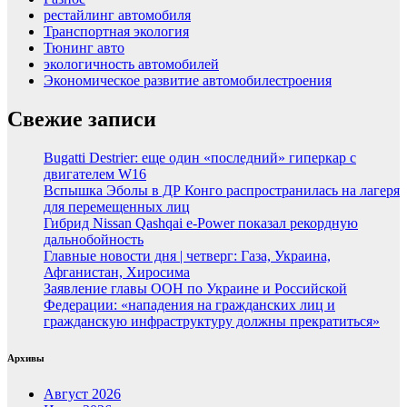
рестайлинг автомобиля
Транспортная экология
Тюнинг авто
экологичность автомобилей
Экономическое развитие автомобилестроения
Свежие записи
Bugatti Destrier: еще один «последний» гиперкар с
двигателем W16
Вспышка Эболы в ДР Конго распространилась на лагеря
для перемещенных лиц
Гибрид Nissan Qashqai e-Power показал рекордную
дальнобойность
Главные новости дня | четверг: Газа, Украина,
Афганистан, Хиросима
Заявление главы ООН по Украине и Российской
Федерации: «нападения на гражданских лиц и
гражданскую инфраструктуру должны прекратиться»
Архивы
Август 2026