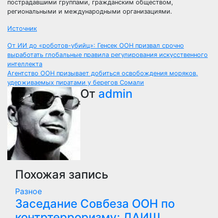
пострадавшими группами, гражданским обществом,
региональными и международными организациями.
Источник
Навигация
От ИИ до «роботов-убийц»: Генсек ООН призвал срочно
выработать глобальные правила регулирования искусственного
по
интеллекта
Агентство ООН призывает добиться освобождения моряков,
записям
удерживаемых пиратами у берегов Сомали
От
admin
Похожая запись
Разное
Заседание Совбеза ООН по
контртерроризму: ДАИШ