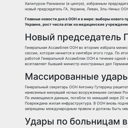
Халилуром Рахманом (в центре), избранным председате
новый председатель ГА, Украина, Ливан, Эль-Ниньо ОО
Главные новости дня в ООН и в мире:
выборы нового п
Украине, рост числа атак на медицинские учреждени
Новый председатель 
Генеральная Ассамблея ООН во вторник избрала минис
сессии, которая начнется в сентябре этого года. По и
работой Генеральной Ассамблеи ООН в течение одной с
возглавляет бывший министр иностранных дел Германи
Массированные удары
Генеральный секретарь ООН Антониу Гутерриш решител
нанесенные минувшей ночью вооруженными силами Росс
По имеющимся данным, погибли по меньшей мере 20 чел
Повреждена жилая инфраструктура. В ООН вновь подче
запрещены международным правом и должны быть не
Удары по больницам в