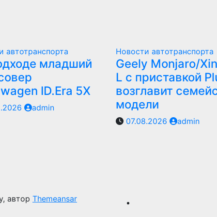
и автотранспорта
Новости автотранспорта
одходе младший
Geely Monjaro/Xi
совер
L с приставкой Pl
swagen ID.Era 5X
возглавит семей
модели
8.2026
admin
07.08.2026
admin
y, автор
Themeansar