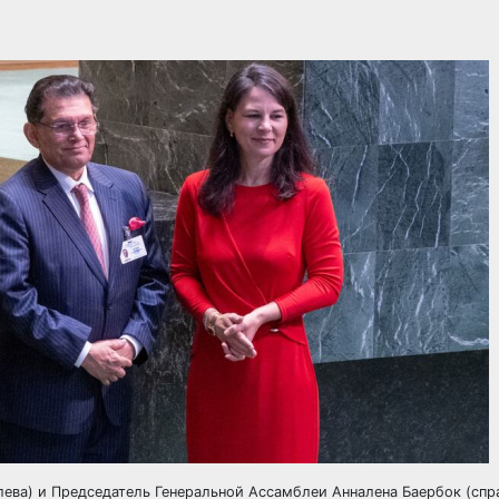
ева) и Председатель Генеральной Ассамблеи Анналена Баербок (спра