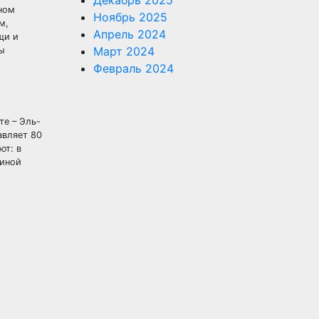
Декабрь 2025
ном
Ноябрь 2025
м,
Апрель 2024
щи и
Март 2024
ты
Февраль 2024
те – Эль-
авляет 80
ют: в
чиной