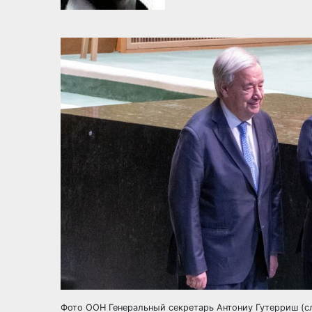
Фото ООН Генеральный секретарь Антониу Гутерриш (сл