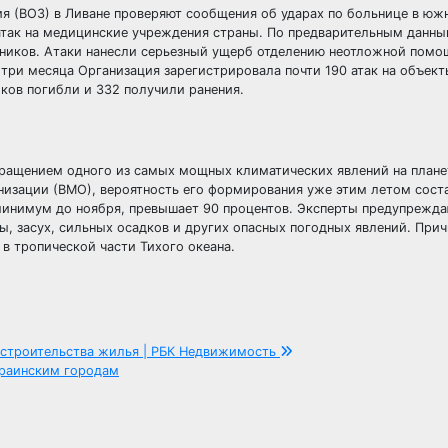
я (ВОЗ) в Ливане проверяют сообщения об ударах по больнице в юж
атак на медицинские учреждения страны. По предварительным данны
тников. Атаки нанесли серьезный ущерб отделению неотложной помо
 три месяца Организация зарегистрировала почти 190 атак на объек
иков погибли и 332 получили ранения.
вращением одного из самых мощных климатических явлений на плане
изации (ВМО), вероятность его формирования уже этим летом сост
 минимум до ноября, превышает 90 процентов. Эксперты предупрежда
ы, засух, сильных осадков и других опасных погодных явлений. При
в тропической части Тихого океана.
 строительства жилья | РБК Недвижимость
краинским городам