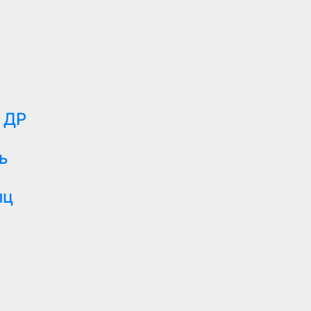
 ДР
ь
иц