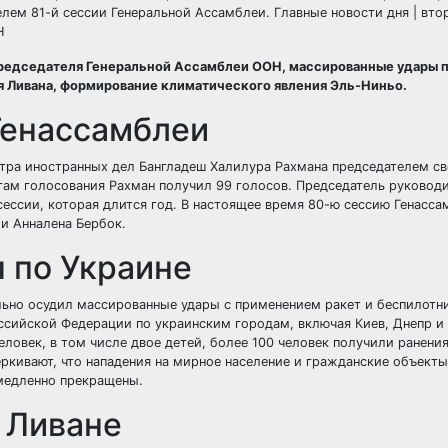
лем 81-й сессии Генеральной Ассамблеи. Главные новости дня | вто
Н
редседателя Генеральной Ассамблеи ООН, массированные удары 
я Ливана, формирование климатического явления Эль-Ниньо.
Генассамблеи
тра иностранных дел Бангладеш Халилура Рахмана председателем св
тогам голосования Рахман получил 99 голосов. Председатель руковод
ессии, которая длится год. В настоящее время 80-ю сессию Генасса
и Анналена Бербок.
 по Украине
ьно осудил массированные удары с применением ракет и беспилотн
ийской Федерации по украинским городам, включая Киев, Днепр и 
овек, в том числе двое детей, более 100 человек получили ранения
ркивают, что нападения на мирное население и гражданские объекты
медленно прекращены.
 Ливане