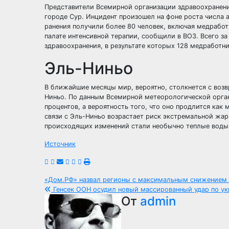
Представители Всемирной организации здравоохранени
городе Сур. Инцидент произошел на фоне роста числа 
ранения получили более 80 человек, включая медрабо
палате интенсивной терапии, сообщили в ВОЗ. Всего за
здравоохранения, в результате которых 128 медработн
Эль-Ниньо
В ближайшие месяцы мир, вероятно, столкнется с воз
Ниньо. По данным Всемирной метеорологической орган
процентов, а вероятность того, что оно продлится как
связи с Эль-Ниньо возрастает риск экстремальной жар
происходящих изменений стали необычно теплые воды 
Источник
Навигация
«Дом.РФ» назвал регионы с максимальным снижением
Генсек ООН осудил новый массированный удар по у
по
От
admin
записям