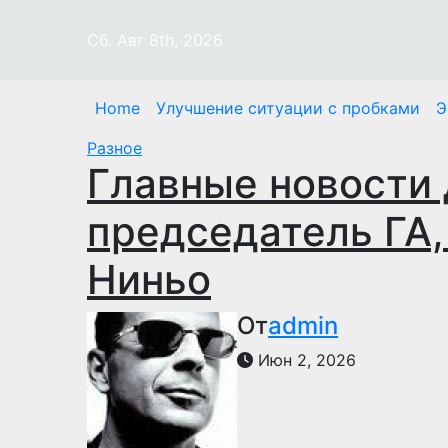
Перейти
к
Сб. Авг 8th, 2026
содержимому
Home
Улучшение ситуации с пробками
Э
Разное
Главные новости 
председатель ГА,
Ниньо
От
admin
Июн 2, 2026