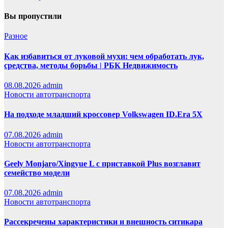
Вы пропустили
Разное
Как избавиться от луковой мухи: чем обработать лук,
средства, методы борьбы | РБК Недвижимость
08.08.2026
admin
Новости автотранспорта
На подходе младший кроссовер Volkswagen ID.Era 5X
07.08.2026
admin
Новости автотранспорта
Geely Monjaro/Xingyue L с приставкой Plus возглавит
семейство модели
07.08.2026
admin
Новости автотранспорта
Рассекречены характеристики и внешность ситикара