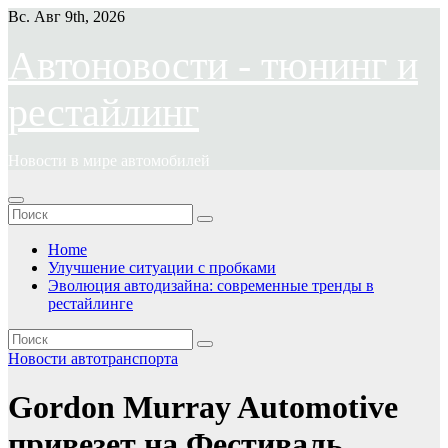
Перейти
Вс. Авг 9th, 2026
к
содержимому
Автоновости - тюнинг и
рестайлинг
Новости в мире автомобилей
Home
Улучшение ситуации с пробками
Эволюция автодизайна: современные тренды в
рестайлинге
Новости автотранспорта
Gordon Murray Automotive
привезет на Фестиваль