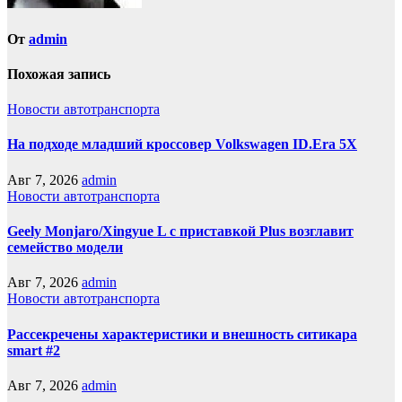
От
admin
Похожая запись
Новости автотранспорта
На подходе младший кроссовер Volkswagen ID.Era 5X
Авг 7, 2026
admin
Новости автотранспорта
Geely Monjaro/Xingyue L с приставкой Plus возглавит
семейство модели
Авг 7, 2026
admin
Новости автотранспорта
Рассекречены характеристики и внешность ситикара
smart #2
Авг 7, 2026
admin