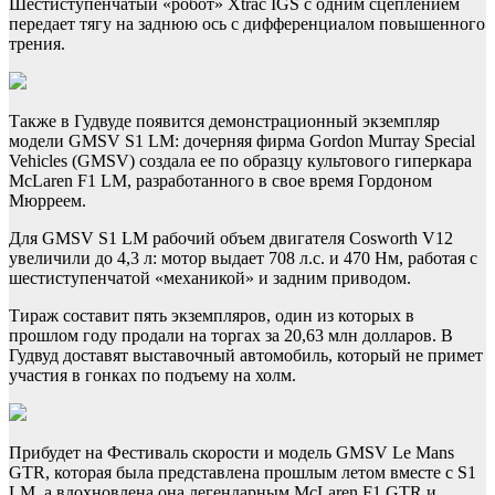
Шестиступенчатый «робот» Xtrac IGS с одним сцеплением
передает тягу на заднюю ось с дифференциалом повышенного
трения.
Также в Гудвуде появится демонстрационный экземпляр
модели GMSV S1 LM: дочерняя фирма Gordon Murray Special
Vehicles (GMSV) создала ее по образцу культового гиперкара
McLaren F1 LM, разработанного в свое время Гордоном
Мюрреем.
Для GMSV S1 LM рабочий объем двигателя Cosworth V12
увеличили до 4,3 л: мотор выдает 708 л.с. и 470 Нм, работая с
шестиступенчатой «механикой» и задним приводом.
Тираж составит пять экземпляров, один из которых в
прошлом году продали на торгах за 20,63 млн долларов. В
Гудвуд доставят выставочный автомобиль, который не примет
участия в гонках по подъему на холм.
Прибудет на Фестиваль скорости и модель GMSV Le Mans
GTR, которая была представлена прошлым летом вместе с S1
LM, а вдохновлена она легендарным McLaren F1 GTR и