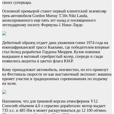
своих суперкара.
Основной премьерой станет первый клиентский экземпляр
трек-автомобиля Gordon Murray T.50s Niki Lauda,
анонсированного еще пять лет назад и посвященного
легендарному пилоту Формулы-1 Ники Лауде.
Дебютный образец отдает дань уважения гонке 1974 года на
южноафриканской трассе Кьялами, где победителем впервые
стал болид разработки Гордона Мюррея. Кузов новинки
выкрашен в матовый серебристый колер, спереди и сзади
появились акценты в цветах флага ЮАР.
Кому принадлежит автомобиль, неизвестно, но его привезут
на Фестиваль скорости не как выставочный экспонат: машина
примет участие в традиционных соревнованиях по подъему
на холм.
Напомним, что для трековой версии атмосферник V12
Cosworth объемом 4,0 л серьезно доработали: мотор выдает
735 л.с. и 485 Нм и может раскручиваться до 12 100 об/мин.