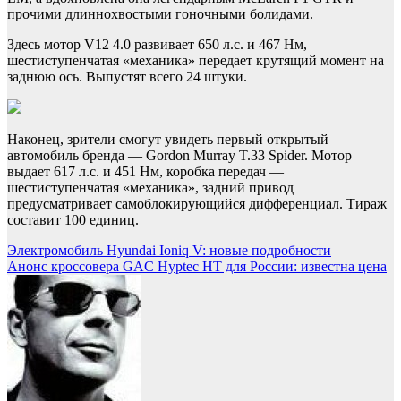
прочими длиннохвостыми гоночными болидами.
Здесь мотор V12 4.0 развивает 650 л.с. и 467 Нм,
шестиступенчатая «механика» передает крутящий момент на
заднюю ось. Выпустят всего 24 штуки.
Наконец, зрители смогут увидеть первый открытый
автомобиль бренда — Gordon Murray T.33 Spider. Мотор
выдает 617 л.с. и 451 Нм, коробка передач —
шестиступенчатая «механика», задний привод
предусматривает самоблокирующийся дифференциал. Тираж
составит 100 единиц.
Навигация
Электромобиль Hyundai Ioniq V: новые подробности
Анонс кроссовера GAC Hyptec HT для России: известна цена
по
записям