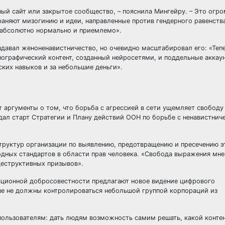
ный сайт или закрытое сообщество, – пояснила Мингейру. – Это огр
раняют мизогинию и идеи, направленные против гендерного равенств
 абсолютно нормально и приемлемо».
здавал женоненавистничество, но очевидно масштабировал его: «Теп
ографический контент, созданный нейросетями, и поддельные аккау
ских навыков и за небольшие деньги».
 аргументы о том, что борьба с агрессией в сети ущемляет свободу
 дал старт Стратегии и Плану действий ООН по борьбе с ненавистнич
труктур организации по выявлению, предотвращению и пресечению э
дных стандартов в области прав человека. «Свобода выражения мне
деструктивных призывов».
ционной добросовестности предлагают новое видение цифрового
е не должны контролироваться небольшой группой корпораций из
пользователям: дать людям возможность самим решать, какой конте