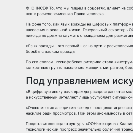
© ЮНИСЕФ То, что мы пишем в соцсетях, влияет на со
шаг к расчеловечиванию Права человека
На фоне того, как язык вражды на цифровых платформ
населения в реальной жизни, Генеральный секретарь 
никогда не должна служить оправданием для разжиган
«Язык вражды – это первый шаг на пути к расчеловечи
борьбы с языком вражды.
По его словам, ксенофобская риторика стала «инструм
конкретные группы населения: женщин, мигрантов, бе
Под управлением иску
«В цифровую эпоху язык вражды распространяется мол
а искусственный интеллект лишь усугубляет ситуацию»,
«Очень многие алгоритмы сегодня поощряют агрессию 
насилие ради просмотров. При этом анонимность в сети
Представительница структуры «ООН-женщины» Каллиоп
технологический прогресс значительно облегчил транс