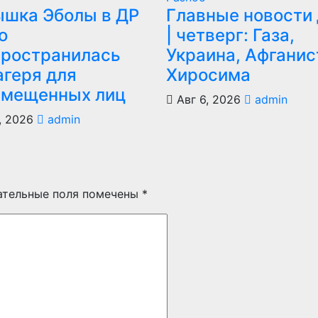
ышка Эболы в ДР
Главные новости
о
| четверг: Газа,
пространилась
Украина, Афганис
агеря для
Хиросима
емещенных лиц
Авг 6, 2026
admin
, 2026
admin
ательные поля помечены
*