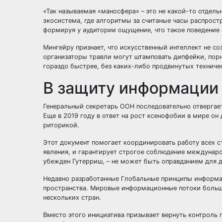
«Так называемая «маносфера» – это не какой-то отдель
экосистема, где алгоритмы за считаные часы распрост
формируя у аудитории ощущение, что такое поведение
Мингейру признает, что искусственный интеллект не со
организаторы травли могут штамповать дипфейки, порн
гораздо быстрее, без каких-либо продвинутых техниче
В защиту информации
Генеральный секретарь ООН последовательно отвергает
Еще в 2019 году в ответ на рост ксенофобии в мире он
риторикой.
Этот документ помогает координировать работу всех с
явления, и гарантирует строгое соблюдение междунаро
убежден Гутерриш, – не может быть оправданием для 
Недавно разработанные Глобальные принципы информа
пространства. Мировые информационные потоки больш
нескольких стран.
Вместо этого инициатива призывает вернуть контроль 