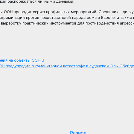
и как распоряжаться личными данными.
ы ООН проводит серию профильных мероприятий. Среди них – диску
риминации против представителей народа рома в Европе, а также 
и выработку практических инструментов для противодействия агресс
дения на объекты ООН
ОН предупредил о гуманитарной катастрофе в суданском Эль-Обейде
Разное