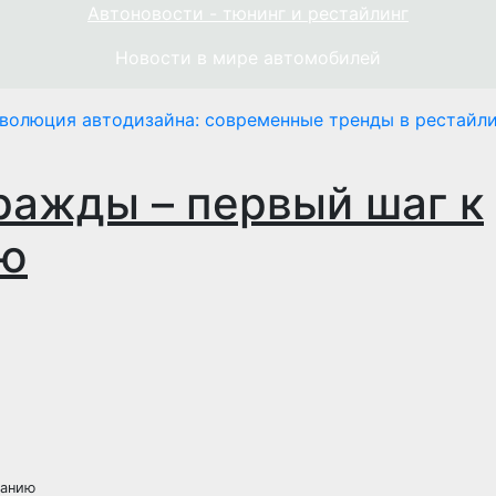
Автоновости - тюнинг и рестайлинг
Новости в мире автомобилей
волюция автодизайна: современные тренды в рестайли
ражды – первый шаг к
ию