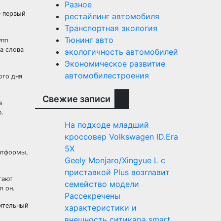
Разное
– первый
рестайлинг автомобиля
Транспортная экология
Тюнинг авто
упп
а слова
экологичность автомобилей
Экономическое развитие
автомобилестроения
ого дня
Свежие записи
а
.
На подходе младший
кроссовер Volkswagen ID.Era
5X
атформы,
Geely Monjaro/Xingyue L с
приставкой Plus возглавит
гают
семейство модели
л он.
Рассекречены
ительный
характеристики и
внешность ситикара smart