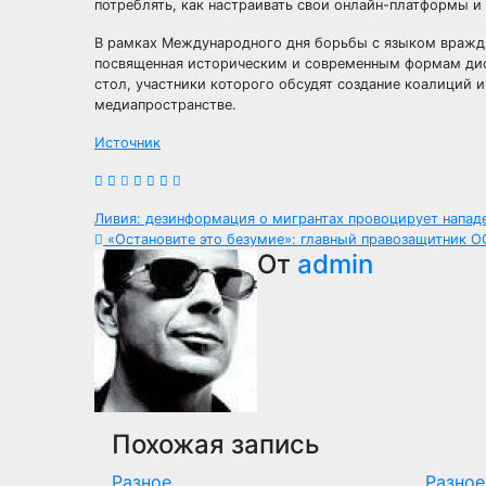
потреблять, как настраивать свои онлайн-платформы 
В рамках Международного дня борьбы с языком вражд
посвященная историческим и современным формам диск
стол, участники которого обсудят создание коалиций 
медиапространстве.
Источник
Навигация
Ливия: дезинформация о мигрантах провоцирует напа
«Остановите это безумие»: главный правозащитник О
по
От
admin
записям
Похожая запись
Разное
Разное