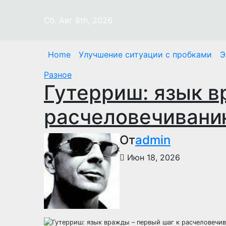
Перейти
к
Сб. Авг 8th, 2026
содержимому
Home
Улучшение ситуации с пробками
Э
Разное
Гутерриш: язык в
расчеловечиван
От
admin
Июн 18, 2026