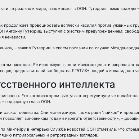
бытия в реальном мире, напоминают в ООН. Гутерриш: язык вражды 
ах продолжает провоцировать всплески насилия против уязвимых гр
ООН Антониу Гутерриш выступил с жестким предупреждением: свобод
ия ненависти.
ванию», – заявил Гутерриш в своем послании по случаю Международн
ентом раскола». Ее используют в политических целях и направляют н
женцев, представителей сообщества ЛГБТИК+, людей с инвалидностью
сственного интеллекта
ниеносно. Его катализатором выступают нерегулируемые онлайн-пл
 – подчеркнул глава ООН.
и раскол общества. Они монетизируют ложь ради “лайков” и продви
 позволяет виновникам годами избегать ответственности», – добави
и Мингейру в интервью Службе новостей ООН отметила, что стрем
ляцию патриархальных и ретроградных взглядов.