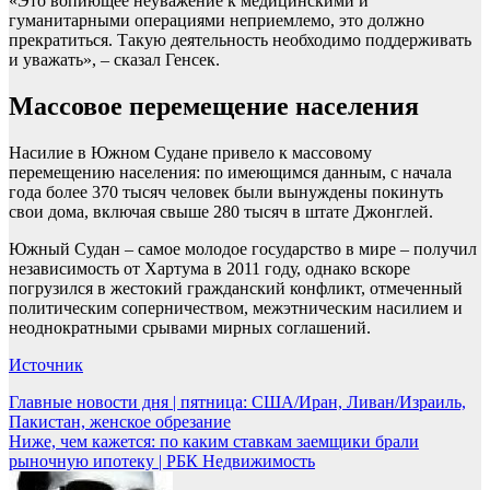
«Это вопиющее неуважение к медицинскими и
гуманитарными операциями неприемлемо, это должно
прекратиться. Такую деятельность необходимо поддерживать
и уважать», – сказал Генсек.
Массовое перемещение населения
Насилие в Южном Судане привело к массовому
перемещению населения: по имеющимся данным, с начала
года более 370 тысяч человек были вынуждены покинуть
свои дома, включая свыше 280 тысяч в штате Джонглей.
Южный Судан – самое молодое государство в мире – получил
независимость от Хартума в 2011 году, однако вскоре
погрузился в жестокий гражданский конфликт, отмеченный
политическим соперничеством, межэтническим насилием и
неоднократными срывами мирных соглашений.
Источник
Навигация
Главные новости дня | пятница: США/Иран, Ливан/Израиль,
Пакистан, женское обрезание
по
Ниже, чем кажется: по каким ставкам заемщики брали
записям
рыночную ипотеку | РБК Недвижимость