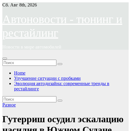
Перейти
Сб. Авг 8th, 2026
к
содержимому
Автоновости - тюнинг и
рестайлинг
Новости в мире автомобилей
Home
Улучшение ситуации с пробками
Эволюция автодизайна: современные тренды в
рестайлинге
Разное
Гутерриш осудил эскалацию
насилия в Южном Судане