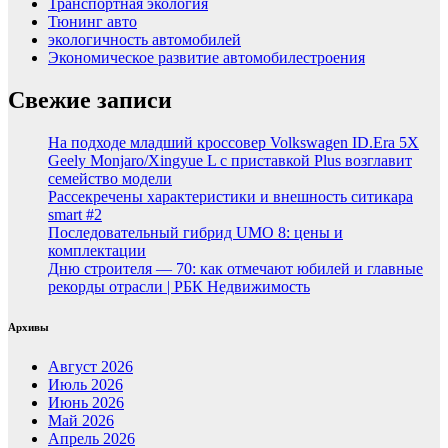
Транспортная экология
Тюнинг авто
экологичность автомобилей
Экономическое развитие автомобилестроения
Свежие записи
На подходе младший кроссовер Volkswagen ID.Era 5X
Geely Monjaro/Xingyue L с приставкой Plus возглавит
семейство модели
Рассекречены характеристики и внешность ситикара
smart #2
Последовательный гибрид UMO 8: цены и
комплектации
Дню строителя — 70: как отмечают юбилей и главные
рекорды отрасли | РБК Недвижимость
Архивы
Август 2026
Июль 2026
Июнь 2026
Май 2026
Апрель 2026