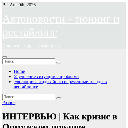
Перейти
Вс. Авг 9th, 2026
к
содержимому
Автоновости - тюнинг и
рестайлинг
Новости в мире автомобилей
Home
Улучшение ситуации с пробками
Эволюция автодизайна: современные тренды в
рестайлинге
Разное
ИНТЕРВЬЮ | Как кризис в
Ормузском проливе