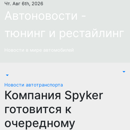
Перейти
Чт. Авг 6th, 2026
к
Автоновости -
содержимому
тюнинг и рестайлинг
Новости в мире автомобилей
Новости автотранспорта
Компания Spyker
готовится к
очередному