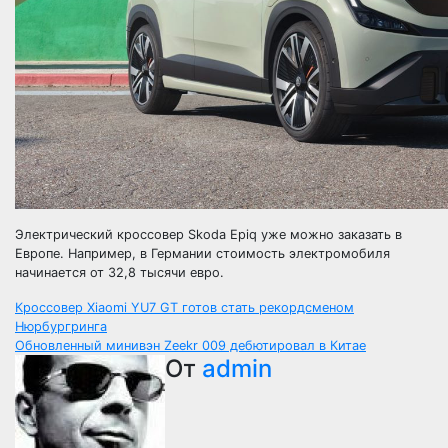
Электрический кроссовер Skoda Epiq уже можно заказать в
Европе. Например, в Германии стоимость электромобиля
начинается от 32,8 тысячи евро.
Навигация
Кроссовер Xiaomi YU7 GT готов стать рекордсменом
Нюрбургринга
по
Обновленный минивэн Zeekr 009 дебютировал в Китае
От
admin
записям