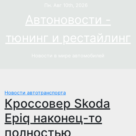
Перейти
Пн. Авг 10th, 2026
к
Автоновости -
содержимому
тюнинг и рестайлинг
Новости в мире автомобилей
Новости автотранспорта
Кроссовер Skoda
Epiq наконец-то
полностью