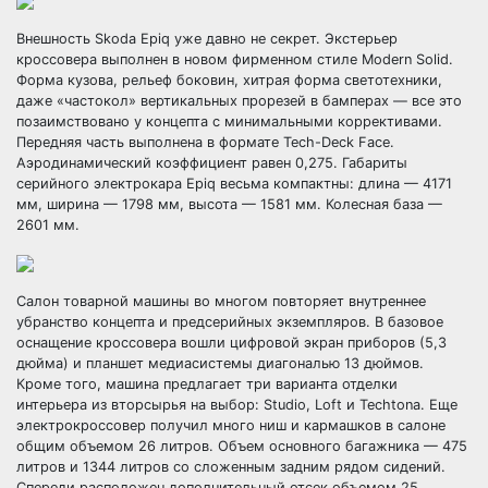
Внешность Skoda Epiq уже давно не секрет. Экстерьер
кроссовера выполнен в новом фирменном стиле Modern Solid.
Форма кузова, рельеф боковин, хитрая форма светотехники,
даже «частокол» вертикальных прорезей в бамперах — все это
позаимствовано у концепта с минимальными коррективами.
Передняя часть выполнена в формате Tech-Deck Face.
Аэродинамический коэффициент равен 0,275. Габариты
серийного электрокара Epiq весьма компактны: длина — 4171
мм, ширина — 1798 мм, высота — 1581 мм. Колесная база —
2601 мм.
Салон товарной машины во многом повторяет внутреннее
убранство концепта и предсерийных экземпляров. В базовое
оснащение кроссовера вошли цифровой экран приборов (5,3
дюйма) и планшет медиасистемы диагональю 13 дюймов.
Кроме того, машина предлагает три варианта отделки
интерьера из вторсырья на выбор: Studio, Loft и Techtona. Еще
электрокроссовер получил много ниш и кармашков в салоне
общим объемом 26 литров. Объем основного багажника — 475
литров и 1344 литров со сложенным задним рядом сидений.
Спереди расположен дополнительный отсек объемом 25