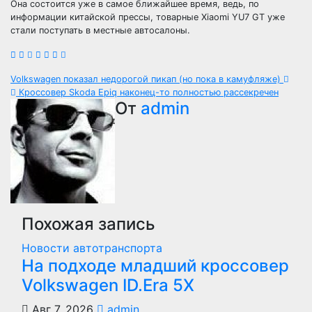
Она состоится уже в самое ближайшее время, ведь, по
информации китайской прессы, товарные Xiaomi YU7 GT уже
стали поступать в местные автосалоны.
Навигация
Volkswagen показал недорогой пикап (но пока в камуфляже)
Кроссовер Skoda Epiq наконец-то полностью рассекречен
по
От
admin
записям
Похожая запись
Новости автотранспорта
На подходе младший кроссовер
Volkswagen ID.Era 5X
Авг 7, 2026
admin