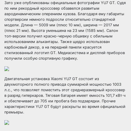
Зато уже опубликованы официальные фотографии YU7 GT. Судя
по ним рекордный кроссовер обзавелся развитым
аэродинамическим оперением кузова. Благодаря ему габариты
спортверсии немного подросли относительно стандартной
модели. Длина — 5009 мм (плюс 10 мм), ширина — 2017 мм
(плюс 21 мм). Высота уменьшена на 23 мм (1585 мм). Салон
топ-версии получил красно-черную обшивку с обильным
использованием алькантары. Также щедро использован
карбоновый декор, а на передней панели красуется
стилизованный логотип GT. Медиасистема и дисплей приборов
получили особую спортивную графику.
Двигательная установка Xiaomi YU7 GT состоит из
двухмоторного полного привода суммарной мощностью 1003
л.с., что позволяет поместить этот среднеразмерный кроссовер
в разряд гиперкаров. Тяговая батарея имеет емкость 101,7 кВт·ч
и обеспечивает до 705 км пробега без подзарядки. Прочие
характеристики YU7 GT будут раскрыты во время официальной
премьеры.