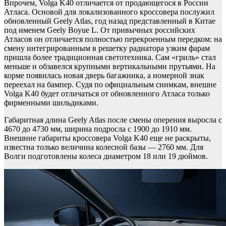
Впрочем, Volga K40 отличается от продающегося в России
Атласа. Основой для локализованного кроссовера послужил
обновленный Geely Atlas, год назад представленный в Китае
под именем Geely Boyue L. От привычных российских
Атласов он отличается полностью перекроенным передком: на
смену интегрированным в решетку радиатора узким фарам
пришла более традиционная светотехника. Сам «гриль» стал
меньше и обзавелся крупными вертикальными прутьями. На
корме появилась новая дверь багажника, а номерной знак
переехал на бампер. Судя по официальным снимкам, внешне
Volga K40 будет отличаться от обновленного Атласа только
фирменными шильдиками.
Габаритная длина Geely Atlas после смены оперения выросла с
4670 до 4730 мм, ширина подросла с 1900 до 1910 мм.
Внешние габариты кроссовера Volga K40 еще не раскрыты,
известна только величина колесной базы — 2760 мм. Для
Волги подготовлены колеса диаметром 18 или 19 дюймов.