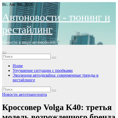
Перейти
Вс. Авг 9th, 2026
к
содержимому
Автоновости - тюнинг и
рестайлинг
Новости в мире автомобилей
Home
Улучшение ситуации с пробками
Эволюция автодизайна: современные тренды в
рестайлинге
Новости автотранспорта
Кроссовер Volga K40: третья
модель возрожденного бренда