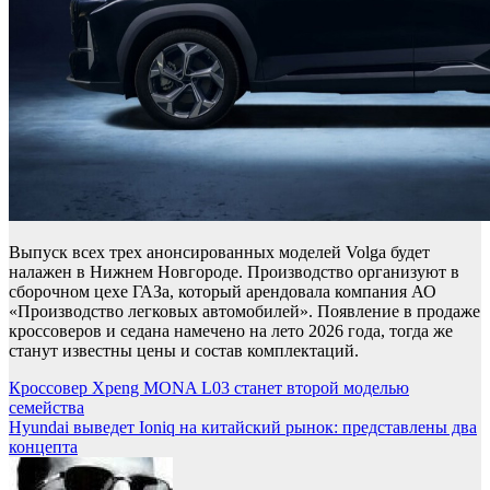
Выпуск всех трех анонсированных моделей Volga будет
налажен в Нижнем Новгороде. Производство организуют в
сборочном цехе ГАЗа, который арендовала компания АО
«Производство легковых автомобилей». Появление в продаже
кроссоверов и седана намечено на лето 2026 года, тогда же
станут известны цены и состав комплектаций.
Навигация
Кроссовер Xpeng MONA L03 станет второй моделью
семейства
по
Hyundai выведет Ioniq на китайский рынок: представлены два
записям
концепта