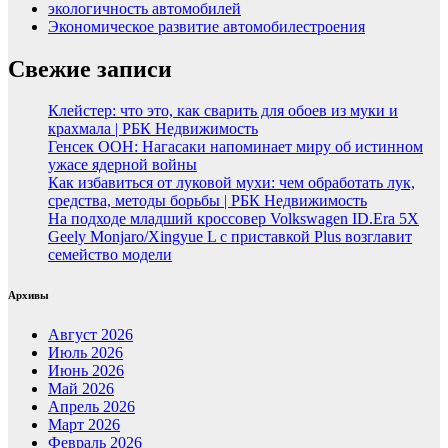
экологичность автомобилей
Экономическое развитие автомобилестроения
Свежие записи
Клейстер: что это, как сварить для обоев из муки и
крахмала | РБК Недвижимость
Генсек ООН: Нагасаки напоминает миру об истинном
ужасе ядерной войны
Как избавиться от луковой мухи: чем обработать лук,
средства, методы борьбы | РБК Недвижимость
На подходе младший кроссовер Volkswagen ID.Era 5X
Geely Monjaro/Xingyue L с приставкой Plus возглавит
семейство модели
Архивы
Август 2026
Июль 2026
Июнь 2026
Май 2026
Апрель 2026
Март 2026
Февраль 2026