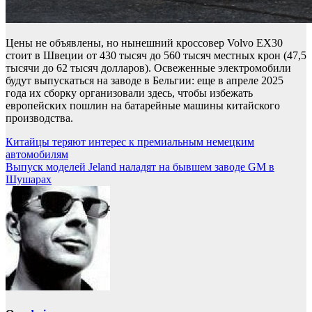
Цены не объявлены, но нынешний кроссовер Volvo EX30
стоит в Швеции от 430 тысяч до 560 тысяч местных крон (47,5
тысячи до 62 тысяч долларов). Освеженные электромобили
будут выпускаться на заводе в Бельгии: еще в апреле 2025
года их сборку организовали здесь, чтобы избежать
европейских пошлин на батарейные машины китайского
производства.
Навигация
Китайцы теряют интерес к премиальным немецким
автомобилям
по
Выпуск моделей Jeland наладят на бывшем заводе GM в
записям
Шушарах