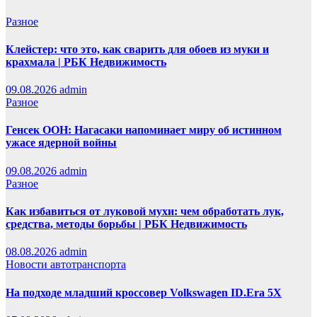
Разное
Клейстер: что это, как сварить для обоев из муки и
крахмала | РБК Недвижимость
09.08.2026
admin
Разное
Генсек ООН: Нагасаки напоминает миру об истинном
ужасе ядерной войны
09.08.2026
admin
Разное
Как избавиться от луковой мухи: чем обработать лук,
средства, методы борьбы | РБК Недвижимость
08.08.2026
admin
Новости автотранспорта
На подходе младший кроссовер Volkswagen ID.Era 5X