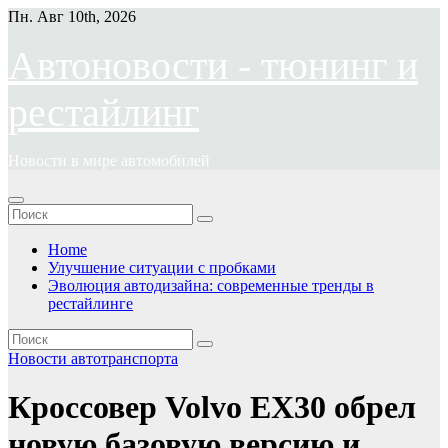
Перейти
Пн. Авг 10th, 2026
к
содержимому
Автоновости - тюнинг и
рестайлинг
Новости в мире автомобилей
Home
Улучшение ситуации с пробками
Эволюция автодизайна: современные тренды в
рестайлинге
Новости автотранспорта
Кроссовер Volvo EX30 обрел
новую базовую версию и