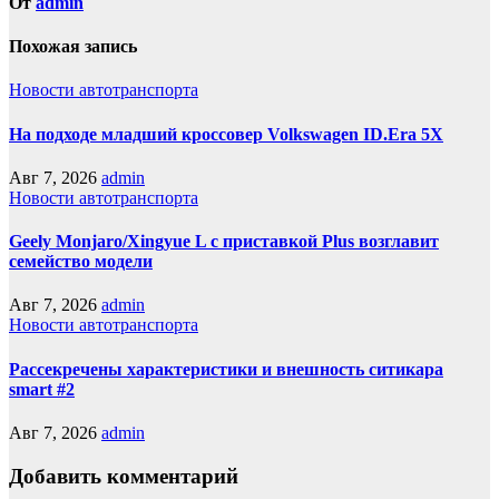
От
admin
Похожая запись
Новости автотранспорта
На подходе младший кроссовер Volkswagen ID.Era 5X
Авг 7, 2026
admin
Новости автотранспорта
Geely Monjaro/Xingyue L с приставкой Plus возглавит
семейство модели
Авг 7, 2026
admin
Новости автотранспорта
Рассекречены характеристики и внешность ситикара
smart #2
Авг 7, 2026
admin
Добавить комментарий