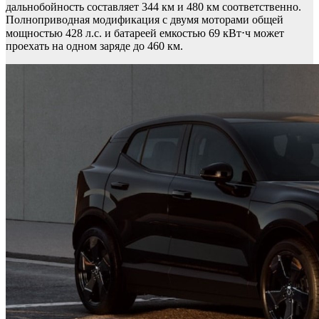
дальнобойность составляет 344 км и 480 км соответственно.
Полноприводная модификация с двумя моторами общей
мощностью 428 л.с. и батареей емкостью 69 кВт⋅ч может
проехать на одном заряде до 460 км.