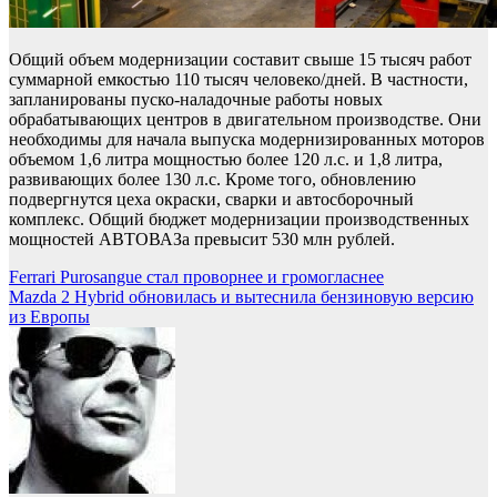
Общий объем модернизации составит свыше 15 тысяч работ
суммарной емкостью 110 тысяч человеко/дней. В частности,
запланированы пуско-наладочные работы новых
обрабатывающих центров в двигательном производстве. Они
необходимы для начала выпуска модернизированных моторов
объемом 1,6 литра мощностью более 120 л.с. и 1,8 литра,
развивающих более 130 л.с. Кроме того, обновлению
подвергнутся цеха окраски, сварки и автосборочный
комплекс. Общий бюджет модернизации производственных
мощностей АВТОВАЗа превысит 530 млн рублей.
Навигация
Ferrari Purosangue стал проворнее и громогласнее
Mazda 2 Hybrid обновилась и вытеснила бензиновую версию
по
из Европы
записям