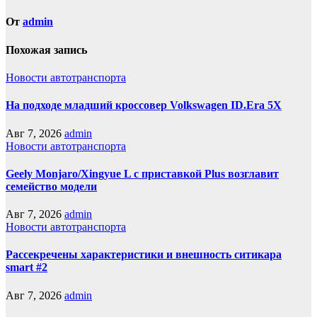
От
admin
Похожая запись
Новости автотранспорта
На подходе младший кроссовер Volkswagen ID.Era 5X
Авг 7, 2026
admin
Новости автотранспорта
Geely Monjaro/Xingyue L с приставкой Plus возглавит
семейство модели
Авг 7, 2026
admin
Новости автотранспорта
Рассекречены характеристики и внешность ситикара
smart #2
Авг 7, 2026
admin