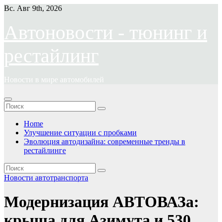
Перейти
Вс. Авг 9th, 2026
к
содержимому
Автоновости - тюнинг и
рестайлинг
Новости в мире автомобилей
Home
Улучшение ситуации с пробками
Эволюция автодизайна: современные тренды в
рестайлинге
Новости автотранспорта
Модернизация АВТОВАЗа:
крыша для Азимута и 530