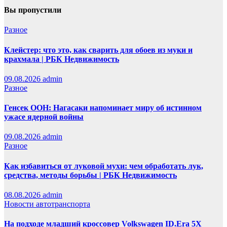
Вы пропустили
Разное
Клейстер: что это, как сварить для обоев из муки и
крахмала | РБК Недвижимость
09.08.2026
admin
Разное
Генсек ООН: Нагасаки напоминает миру об истинном
ужасе ядерной войны
09.08.2026
admin
Разное
Как избавиться от луковой мухи: чем обработать лук,
средства, методы борьбы | РБК Недвижимость
08.08.2026
admin
Новости автотранспорта
На подходе младший кроссовер Volkswagen ID.Era 5X