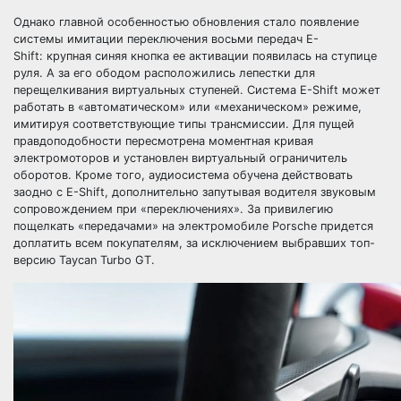
Однако главной особенностью обновления стало появление
системы имитации переключения восьми передач E-
Shift: крупная синяя кнопка ее активации появилась на ступице
руля. А за его ободом расположились лепестки для
перещелкивания виртуальных ступеней. Система E-Shift может
работать в «автоматическом» или «механическом» режиме,
имитируя соответствующие типы трансмиссии. Для пущей
правдоподобности пересмотрена моментная кривая
электромоторов и установлен виртуальный ограничитель
оборотов. Кроме того, аудиосистема обучена действовать
заодно с E-Shift, дополнительно запутывая водителя звуковым
сопровождением при «переключениях». За привилегию
пощелкать «передачами» на электромобиле Porsche придется
доплатить всем покупателям, за исключением выбравших топ-
версию Taycan Turbo GT.