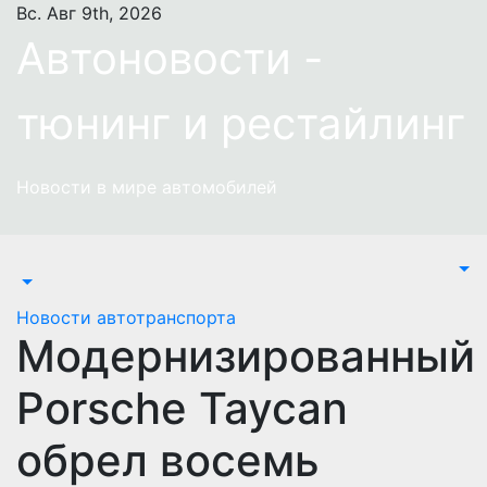
Перейти
Вс. Авг 9th, 2026
к
Автоновости -
содержимому
тюнинг и рестайлинг
Новости в мире автомобилей
Новости автотранспорта
Модернизированный
Porsche Taycan
обрел восемь