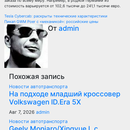
заказа по всему миру. Например, в родной Германии из
стоимость варьируется от 102,6 тысячи до 241,1 тысячи евро.
Навигация
Tesla Cybercab: раскрыты технические характеристики
Пикап GWM Poer с «механикой»: российские цены
по
От
admin
записям
Похожая запись
Новости автотранспорта
На подходе младший кроссовер
Volkswagen ID.Era 5X
Авг 7, 2026
admin
Новости автотранспорта
Geely Monjaro/Xingyue L с