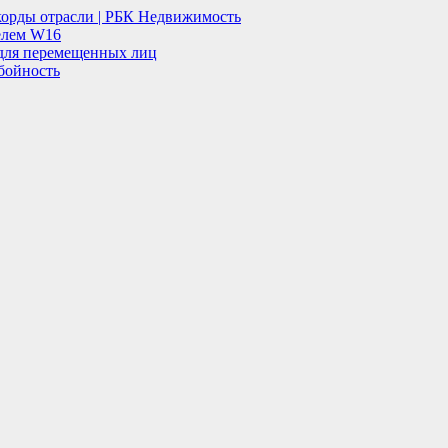
корды отрасли | РБК Недвижимость
телем W16
 для перемещенных лиц
обойность