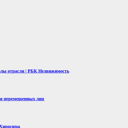
рды отрасли | РБК Недвижимость
ля перемещенных лиц
, Хиросима