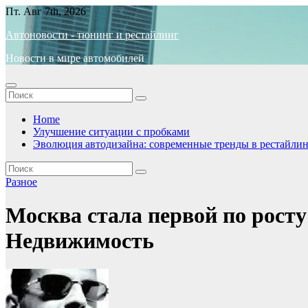
Перейти
Пт. Авг 7th, 2026
к
Автоновости - тюнинг и рестайлинг
содержимому
Новости в мире автомобилей
Home
Улучшение ситуации с пробками
Эволюция автодизайна: современные тренды в рестайлин
Разное
Москва стала первой по росту
Недвижимость