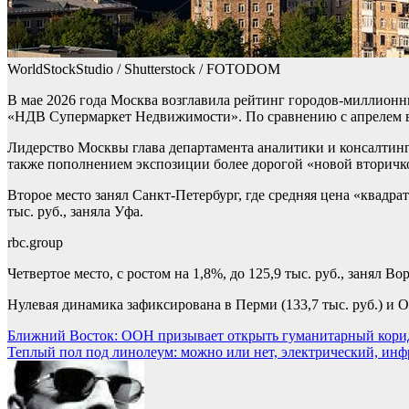
WorldStockStudio / Shutterstock / FOTODOM
В мае 2026 года Москва возглавила рейтинг городов-миллионн
«НДВ Супермаркет Недвижимости». По сравнению с апрелем вто
Лидерство Москвы глава департамента аналитики и консалтин
также пополнением экспозиции более дорогой «новой вторичк
Второе место занял Санкт-Петербург, где средняя цена «квадрата
тыс. руб., заняла Уфа.
rbc.group
Четвертое место, с ростом на 1,8%, до 125,9 тыс. руб., занял В
Нулевая динамика зафиксирована в Перми (133,7 тыс. руб.) и О
Навигация
Ближний Восток: ООН призывает открыть гуманитарный кори
Теплый пол под линолеум: можно или нет, электрический, ин
по
записям