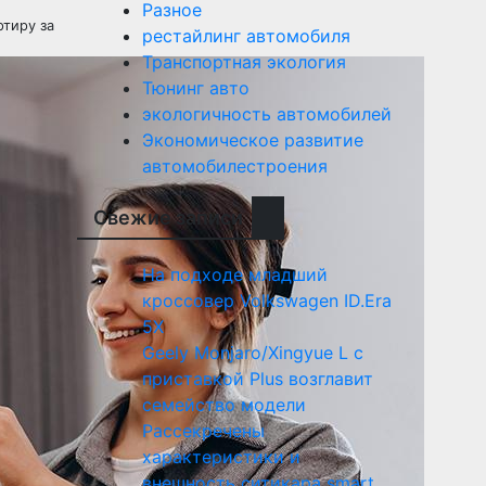
Разное
ртиру за
рестайлинг автомобиля
Транспортная экология
Тюнинг авто
экологичность автомобилей
Экономическое развитие
автомобилестроения
Свежие записи
На подходе младший
кроссовер Volkswagen ID.Era
5X
Geely Monjaro/Xingyue L с
приставкой Plus возглавит
семейство модели
Рассекречены
характеристики и
внешность ситикара smart