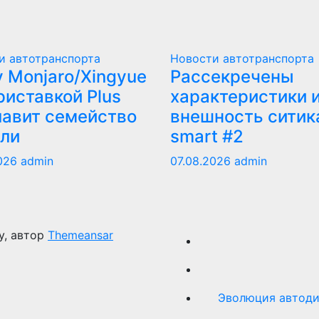
и автотранспорта
Новости автотранспорта
y Monjaro/Xingyue
Рассекречены
риставкой Plus
характеристики 
лавит семейство
внешность ситик
ли
smart #2
2026
admin
07.08.2026
admin
y, автор
Themeansar
Эволюция автоди