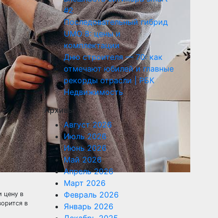
#2
Последовательный гибрид
UMO 8: цены и
комплектации
Дню строителя — 70: как
отмечают юбилей и главные
рекорды отрасли | РБК
Недвижимость
Архивы
Август 2026
Июль 2026
Июнь 2026
Май 2026
Апрель 2026
Март 2026
Февраль 2026
 цену в
ворится в
Январь 2026