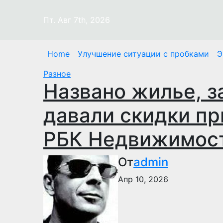
Перейти
к
Пт. Авг 7th, 2026
содержимому
Home
Улучшение ситуации с пробками
Э
Разное
Названо жилье, з
давали скидки пр
РБК Недвижимос
От
admin
Апр 10, 2026