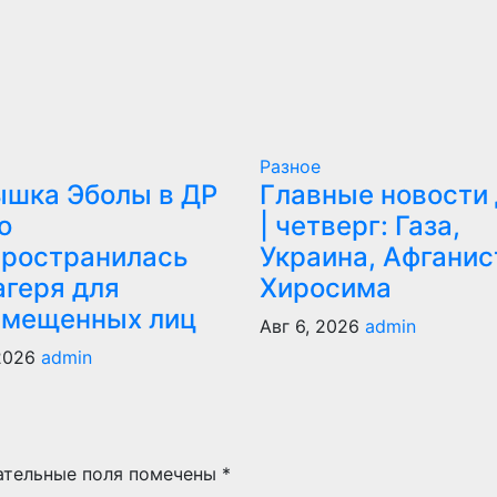
Разное
ышка Эболы в ДР
Главные новости
о
| четверг: Газа,
пространилась
Украина, Афганис
агеря для
Хиросима
емещенных лиц
Авг 6, 2026
admin
 2026
admin
ательные поля помечены
*