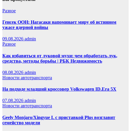
Разное
Генсек ООН: Нагасаки напоминает миру об истинном
ужасе ядерной войны
09.08.2026
admin
Разное
Как избавиться от луковой мухи: чем обработать лук,
средства, методы борьбы | РБК Недвижимость
08.08.2026
admin
Новости автотранспорта
На подходе младший кроссовер Volkswagen ID.Era 5X
07.08.2026
admin
Новости автотранспорта
Geely Monjaro/Xingyue L с приставкой Plus возглавит
семейство модели