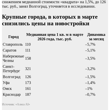
снижением медианной стоимости «квадрата» на 1,5%, до 126
тыс. руб., занял Волгоград, уточняется в исследовании.
Крупные города, в которых в марте
снизились цены на новостройки
Медианная цена 1 кв. м в марте
Динамика
Город
2026 года, тыс. руб.
за месяц
Ставрополь
110
–5,7%
Саратов
111
–5,1%
Набережные
158
–3,5%
Челны
Санкт-
321
–3,2%
Петербург
Волгоград
126
–1,5%
Уфа
173
–1,4%
Омск
161
–1%
Краснодар
187
–0,7%
Источник: «Алиса AI»