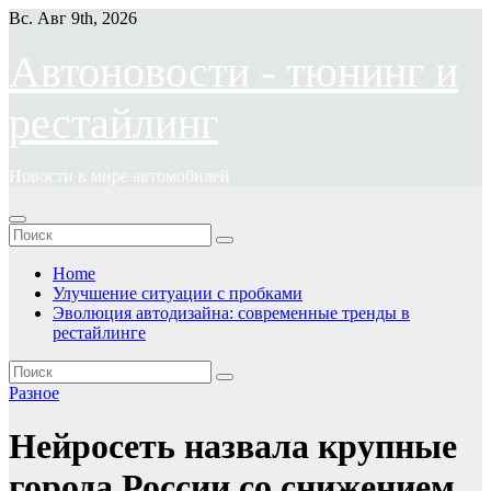
Перейти
Вс. Авг 9th, 2026
к
содержимому
Автоновости - тюнинг и
рестайлинг
Новости в мире автомобилей
Home
Улучшение ситуации с пробками
Эволюция автодизайна: современные тренды в
рестайлинге
Разное
Нейросеть назвала крупные
города России со снижением