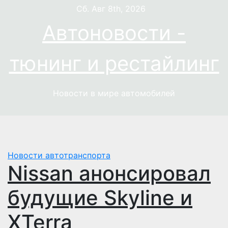
Перейти
Сб. Авг 8th, 2026
к
Автоновости -
содержимому
тюнинг и рестайлинг
Новости в мире автомобилей
Новости автотранспорта
Nissan анонсировал
будущие Skyline и
XTerra