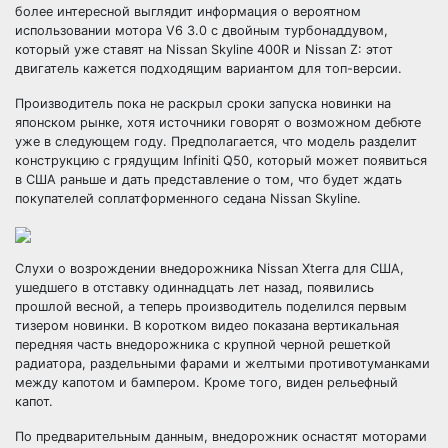
более интересной выглядит информация о вероятном
использовании мотора V6 3.0 с двойным турбонаддувом,
который уже ставят на Nissan Skyline 400R и Nissan Z: этот
двигатель кажется подходящим вариантом для топ-версии.
Производитель пока не раскрыл сроки запуска новинки на
японском рынке, хотя источники говорят о возможном дебюте
уже в следующем году. Предполагается, что модель разделит
конструкцию с грядущим Infiniti Q50, который может появиться
в США раньше и дать представление о том, что будет ждать
покупателей соплатформенного седана Nissan Skyline.
Слухи о возрождении внедорожника Nissan Xterra для США,
ушедшего в отставку одиннадцать лет назад, появились
прошлой весной, а теперь производитель поделился первым
тизером новинки. В коротком видео показана вертикальная
передняя часть внедорожника с крупной черной решеткой
радиатора, раздельными фарами и желтыми противотуманками
между капотом и бампером. Кроме того, виден рельефный
капот.
По предварительным данным, внедорожник оснастят моторами