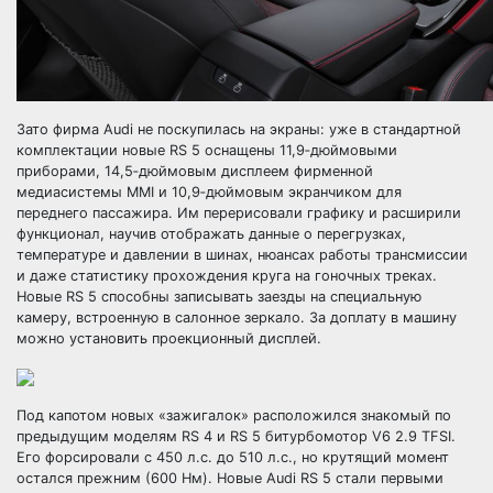
Зато фирма Audi не поскупилась на экраны: уже в стандартной
комплектации новые RS 5 оснащены 11,9‑дюймовыми
приборами, 14,5‑дюймовым дисплеем фирменной
медиасистемы MMI и 10,9‑дюймовым экранчиком для
переднего пассажира. Им перерисовали графику и расширили
функционал, научив отображать данные о перегрузках,
температуре и давлении в шинах, нюансах работы трансмиссии
и даже статистику прохождения круга на гоночных треках.
Новые RS 5 способны записывать заезды на специальную
камеру, встроенную в салонное зеркало. За доплату в машину
можно установить проекционный дисплей.
Под капотом новых «зажигалок» расположился знакомый по
предыдущим моделям RS 4 и RS 5 битурбомотор V6 2.9 TFSI.
Его форсировали с 450 л.с. до 510 л.с., но крутящий момент
остался прежним (600 Нм). Новые Audi RS 5 стали первыми