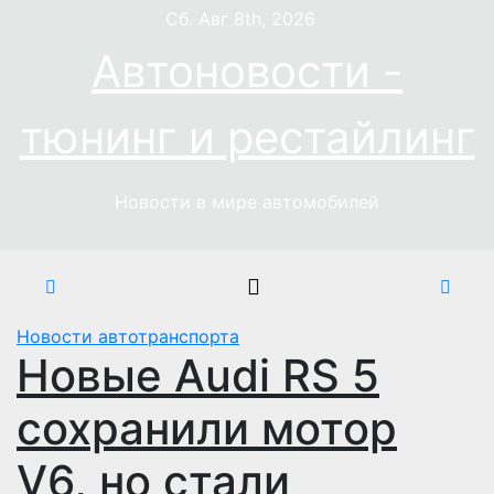
Перейти
Сб. Авг 8th, 2026
к
Автоновости -
содержимому
тюнинг и рестайлинг
Новости в мире автомобилей
Новости автотранспорта
Новые Audi RS 5
сохранили мотор
V6, но стали