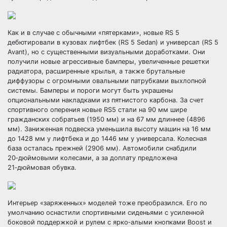
Как и в случае с обычными «пятерками», новые RS 5
дебютировали в кузовах лифтбек (RS 5 Sedan) и универсал (RS 5
Avant), но с существенными визуальными доработками. Они
получили новые агрессивные бамперы, увеличенные решетки
радиатора, расширенные крылья, а также брутальные
диффузоры с огромными овальными патрубками выхлопной
системы. Бамперы и пороги могут быть украшены
опциональными накладками из пятнистого карбона. За счет
спортивного оперения новые RS5 стали на 90 мм шире
гражданских собратьев (1950 мм) и на 67 мм длиннее (4896
мм). Заниженная подвеска уменьшила высоту машин на 16 мм
до 1428 мм у лифтбека и до 1446 мм у универсала. Колесная
база осталась прежней (2906 мм). Автомобили снабдили
20‑дюймовыми колесами, а за доплату предложена
21‑дюймовая обувка.
Интерьер «заряженных» моделей тоже преобразился. Его по
умолчанию оснастили спортивными сиденьями с усиленной
боковой поддержкой и рулем с ярко‑алыми кнопками Boost и