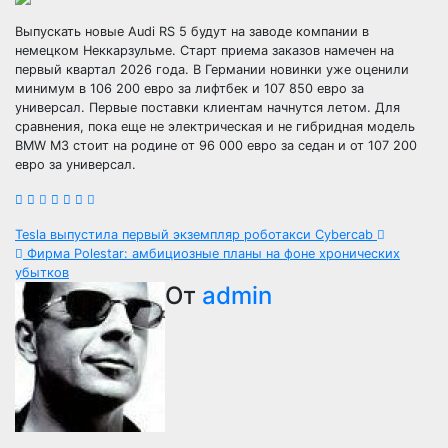
Выпускать новые Audi RS 5 будут на заводе компании в
немецком Неккарзульме. Старт приема заказов намечен на
первый квартал 2026 года. В Германии новинки уже оценили
минимум в 106 200 евро за лифтбек и 107 850 евро за
универсал. Первые поставки клиентам начнутся летом. Для
сравнения, пока еще не электрическая и не гибридная модель
BMW M3 стоит на родине от 96 000 евро за седан и от 107 200
евро за универсал.
Навигация
Tesla выпустила первый экземпляр роботакси Cybercab
Фирма Polestar: амбициозные планы на фоне хронических
по
убытков
От
admin
записям