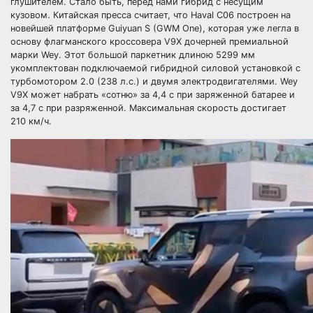
глушителем. Стало быть, перед нами гибрид с несущим
кузовом. Китайская пресса считает, что Haval C06 построен на
новейшей платформе Guiyuan S (GWM One), которая уже легла в
основу флагманского кроссовера V9X дочерней премиальной
марки Wey. Этот большой паркетник длиною 5299 мм
укомплектован подключаемой гибридной силовой установкой с
турбомотором 2.0 (238 л.с.) и двумя электродвигателями. Wey
V9X может набрать «сотню» за 4,4 с при заряженной батарее и
за 4,7 с при разряженной. Максимальная скорость достигает
210 км/ч.