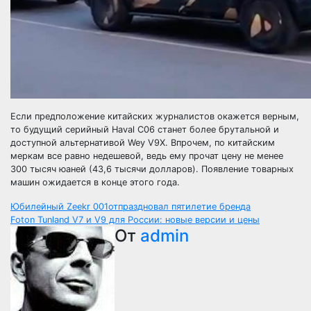
Если предположение китайских журналистов окажется верным,
то будущий серийный Haval C06 станет более брутальной и
доступной альтернативой Wey V9X. Впрочем, по китайским
меркам все равно недешевой, ведь ему прочат цену не менее
300 тысяч юаней (43,6 тысячи долларов). Появление товарных
машин ожидается в конце этого года.
Навигация
Юбилейный Zeekr 001отпраздновал пятилетие бренда
Foton Tunland V7 и V9 для России: новые версии и цены
по
От
admin
записям