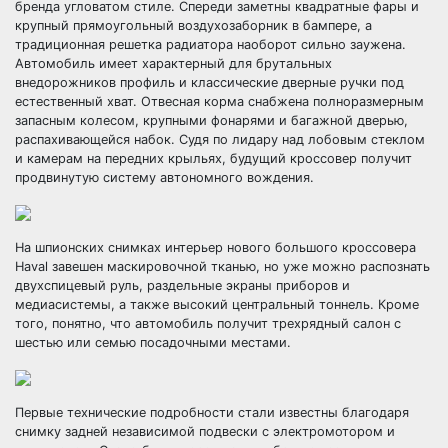
бренда угловатом стиле. Спереди заметны квадратные фары и
крупный прямоугольный воздухозаборник в бампере, а
традиционная решетка радиатора наоборот сильно заужена.
Автомобиль имеет характерный для брутальных
внедорожников профиль и классические дверные ручки под
естественный хват. Отвесная корма снабжена полноразмерным
запасным колесом, крупными фонарями и багажной дверью,
распахивающейся набок. Судя по лидару над лобовым стеклом
и камерам на передних крыльях, будущий кроссовер получит
продвинутую систему автономного вождения.
На шпионских снимках интерьер нового большого кроссовера
Haval завешен маскировочной тканью, но уже можно распознать
двухспицевый руль, раздельные экраны приборов и
медиасистемы, а также высокий центральный тоннель. Кроме
того, понятно, что автомобиль получит трехрядный салон с
шестью или семью посадочными местами.
Первые технические подробности стали известны благодаря
снимку задней независимой подвески с электромотором и