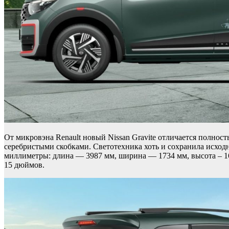
От микровэна Renault новый Nissan Gravite отличается полно
серебристыми скобками. Светотехника хоть и сохранила исход
миллиметры: длина — 3987 мм, ширина — 1734 мм, высота – 164
15 дюймов.