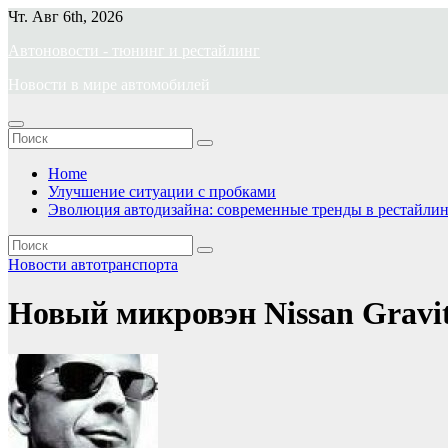
Перейти
Чт. Авг 6th, 2026
к
Автоновости - тюнинг и рестайлинг
содержимому
Новости в мире автомобилей
Home
Улучшение ситуации с пробками
Эволюция автодизайна: современные тренды в рестайлин
Новости автотранспорта
Новый микровэн Nissan Gravi