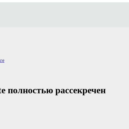
ге
te полностью рассекречен