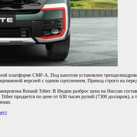
льной платформе CMF-A. Под капотом установлен трехцилиндровы
зированной версией с одним сцеплением. Привод строго на пере
икровэна Renault Triber. В Индии разброс цена на Ниссан соста
riber продается по цене от 630 тысяч рупий (7300 долларов), а 
ннаи.
мут
ы