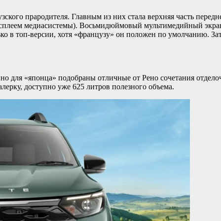
зского прародителя. Главным из них стала верхняя часть перед
исплеем медиасистемы). Восьмидюймовый мультимедийный экра
ько в топ-версии, хотя «французу» он положен по умолчанию. З
, но для «японца» подобраны отличные от Рено сочетания отдел
алерку, доступно уже 625 литров полезного объема.