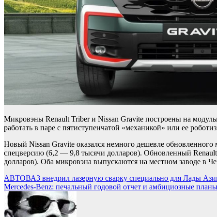
Микровэны Renault Triber и Nissan Gravite построены на моду
работать в паре с пятиступенчатой «механикой» или ее роботи
Новый Nissan Gravite оказался немного дешевле обновленного м
спецверсию (6,2 — 9,8 тысячи долларов). Обновленный Renault T
долларов). Оба микровэна выпускаются на местном заводе в Че
Навигация
АВТОВАЗ внедрил лазерную сварку специально для Лады Ази
Mercedes-Benz: печальный годовой отчет и амбициозные план
по
записям