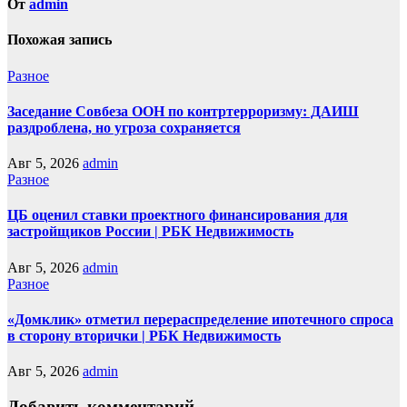
От
admin
Похожая запись
Разное
Заседание Совбеза ООН по контртерроризму: ДАИШ
раздроблена, но угроза сохраняется
Авг 5, 2026
admin
Разное
ЦБ оценил ставки проектного финансирования для
застройщиков России | РБК Недвижимость
Авг 5, 2026
admin
Разное
«Домклик» отметил перераспределение ипотечного спроса
в сторону вторички | РБК Недвижимость
Авг 5, 2026
admin
Добавить комментарий