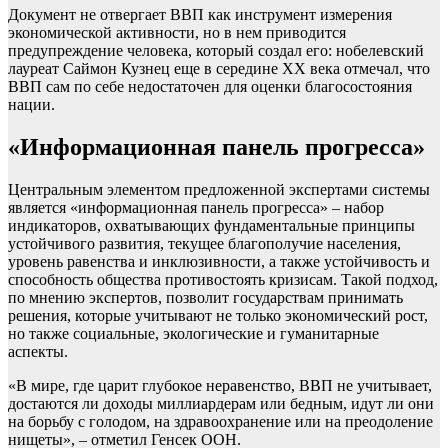
Документ не отвергает ВВП как инструмент измерения
экономической активности, но в нем приводится
предупреждение человека, который создал его: нобелевский
лауреат Саймон Кузнец еще в середине XX века отмечал, что
ВВП сам по себе недостаточен для оценки благосостояния
нации.
«Информационная панель прогресса»
Центральным элементом предложенной экспертами системы
является «информационная панель прогресса» – набор
индикаторов, охватывающих фундаментальные принципы
устойчивого развития, текущее благополучие населения,
уровень равенства и инклюзивности, а также устойчивость и
способность общества противостоять кризисам. Такой подход,
по мнению экспертов, позволит государствам принимать
решения, которые учитывают не только экономический рост,
но также социальные, экологические и гуманитарные
аспекты.
«В мире, где царит глубокое неравенство, ВВП не учитывает,
достаются ли доходы миллиардерам или бедным, идут ли они
на борьбу с голодом, на здравоохранение или на преодоление
нищеты», – отметил Генсек ООН.