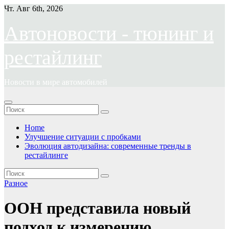
Перейти
Чт. Авг 6th, 2026
к
содержимому
Автоновости - тюнинг и
рестайлинг
Новости в мире автомобилей
Home
Улучшение ситуации с пробками
Эволюция автодизайна: современные тренды в
рестайлинге
Разное
ООН представила новый
подход к измерению