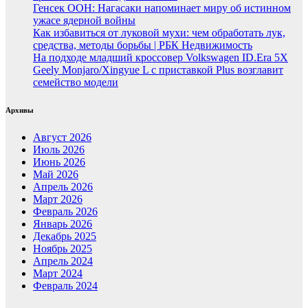
Генсек ООН: Нагасаки напоминает миру об истинном
ужасе ядерной войны
Как избавиться от луковой мухи: чем обработать лук,
средства, методы борьбы | РБК Недвижимость
На подходе младший кроссовер Volkswagen ID.Era 5X
Geely Monjaro/Xingyue L с приставкой Plus возглавит
семейство модели
Архивы
Август 2026
Июль 2026
Июнь 2026
Май 2026
Апрель 2026
Март 2026
Февраль 2026
Январь 2026
Декабрь 2025
Ноябрь 2025
Апрель 2024
Март 2024
Февраль 2024