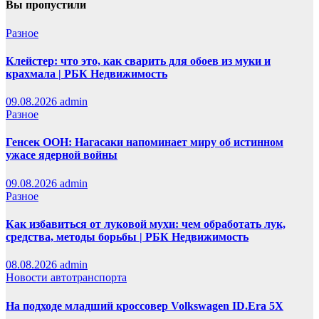
Вы пропустили
Разное
Клейстер: что это, как сварить для обоев из муки и
крахмала | РБК Недвижимость
09.08.2026
admin
Разное
Генсек ООН: Нагасаки напоминает миру об истинном
ужасе ядерной войны
09.08.2026
admin
Разное
Как избавиться от луковой мухи: чем обработать лук,
средства, методы борьбы | РБК Недвижимость
08.08.2026
admin
Новости автотранспорта
На подходе младший кроссовер Volkswagen ID.Era 5X