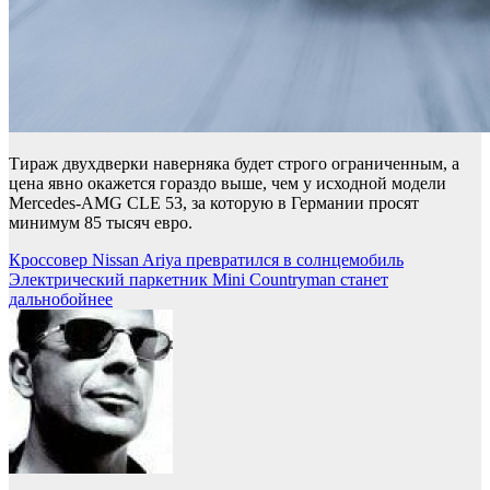
Тираж двухдверки наверняка будет строго ограниченным, а
цена явно окажется гораздо выше, чем у исходной модели
Mercedes-AMG CLE 53, за которую в Германии просят
минимум 85 тысяч евро.
Навигация
Кроссовер Nissan Ariya превратился в солнцемобиль
Электрический паркетник Mini Countryman станет
по
дальнобойнее
записям