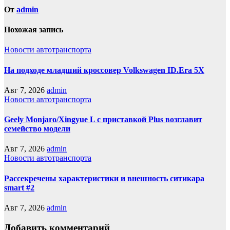
От
admin
Похожая запись
Новости автотранспорта
На подходе младший кроссовер Volkswagen ID.Era 5X
Авг 7, 2026
admin
Новости автотранспорта
Geely Monjaro/Xingyue L с приставкой Plus возглавит
семейство модели
Авг 7, 2026
admin
Новости автотранспорта
Рассекречены характеристики и внешность ситикара
smart #2
Авг 7, 2026
admin
Добавить комментарий