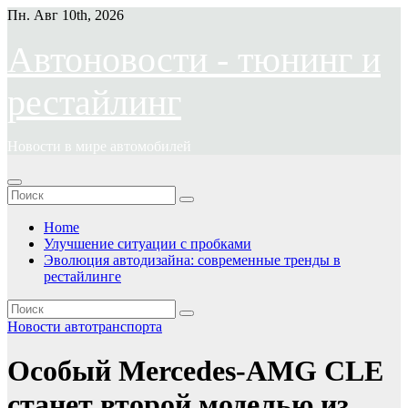
Перейти
Пн. Авг 10th, 2026
к
содержимому
Автоновости - тюнинг и
рестайлинг
Новости в мире автомобилей
Home
Улучшение ситуации с пробками
Эволюция автодизайна: современные тренды в
рестайлинге
Новости автотранспорта
Особый Mercedes-AMG CLE
станет второй моделью из